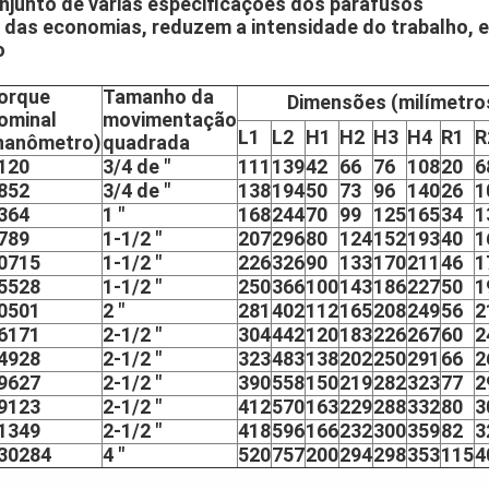
junto de várias especificações dos parafusos
s das economias, reduzem a intensidade do trabalho, 
o
orque
Tamanho da
Dimensões (milímetro
ominal
movimentação
L1
L2
H1
H2
H3
H4
R1
R
nanômetro)
quadrada
120
3/4 de ″
111
139
42
66
76
108
20
6
852
3/4 de ″
138
194
50
73
96
140
26
1
364
1 ″
168
244
70
99
125
165
34
1
789
1-1/2 ″
207
296
80
124
152
193
40
1
0715
1-1/2 ″
226
326
90
133
170
211
46
1
5528
1-1/2 ″
250
366
100
143
186
227
50
1
0501
2 ″
281
402
112
165
208
249
56
2
6171
2-1/2 ″
304
442
120
183
226
267
60
2
4928
2-1/2 ″
323
483
138
202
250
291
66
2
9627
2-1/2 ″
390
558
150
219
282
323
77
2
9123
2-1/2 ″
412
570
163
229
288
332
80
3
1349
2-1/2 ″
418
596
166
232
300
359
82
3
30284
4 ″
520
757
200
294
298
353
115
4