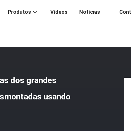
Produtos
Vídeos
Notícias
Cont
aves De Torque Hidráulicas Dos Grandes Parafusos São Prendidas E 
cas dos grandes
desmontadas usando