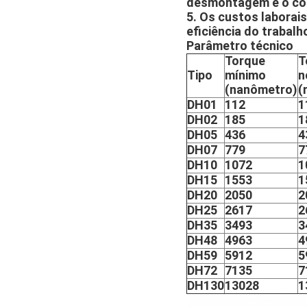
desmontagem e o con
5. Os custos laborai
eficiência do trabalh
Parâmetro técnico
Torque
T
Tipo
mínimo
n
(nanômetro)
(
DH01
112
1
DH02
185
1
DH05
436
4
DH07
779
7
DH10
1072
1
DH15
1553
1
DH20
2050
2
DH25
2617
2
DH35
3493
3
DH48
4963
4
DH59
5912
5
DH72
7135
7
DH130
13028
1