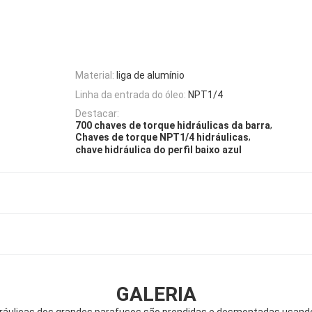
Material:
liga de alumínio
Linha da entrada do óleo:
NPT1/4
Destacar:
,
700 chaves de torque hidráulicas da barra
,
Chaves de torque NPT1/4 hidráulicas
chave hidráulica do perfil baixo azul
GALERIA
dráulicas dos grandes parafusos são prendidas e desmontadas usando 