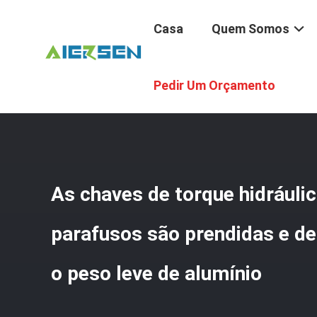
Casa
Quem Somos
Casa
/
Produtos
/
Chaves De Torque Hidráulicas
/
As Ch
Pedir Um Orçamento
As chaves de torque hidráuli
parafusos são prendidas e 
o peso leve de alumínio