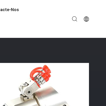
acte-Nos
Desmontadas Usando O Peso Leve De Alumínio