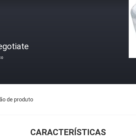
egotiate
ço
ão de produto
CARACTERÍSTICAS