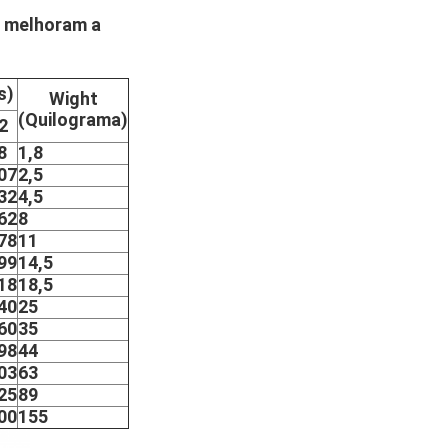
e melhoram a
s)
Wight
(Quilograma)
2
8
1,8
07
2,5
32
4,5
62
8
78
11
99
14,5
18
18,5
40
25
60
35
98
44
03
63
25
89
00
155