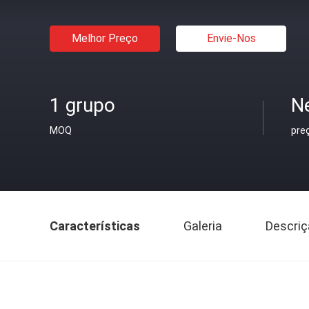
Melhor Preço
Envie-Nos
1 grupo
N
MOQ
pre
Características
Galeria
Descriç