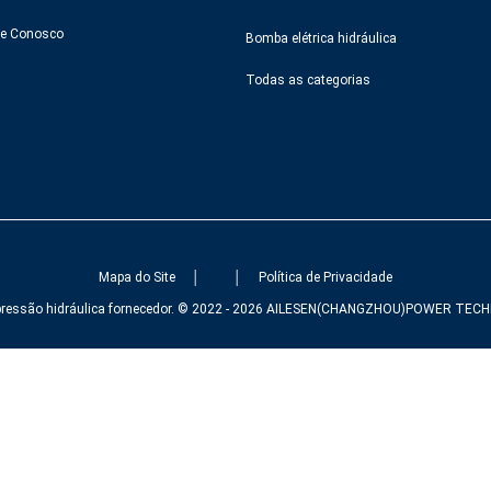
le Conosco
Bomba elétrica hidráulica
Todas as categorias
Mapa do Site
│
│
Política de Privacidade
pressão hidráulica fornecedor. © 2022 - 2026 AILESEN(CHANGZHOU)POWER TECHN