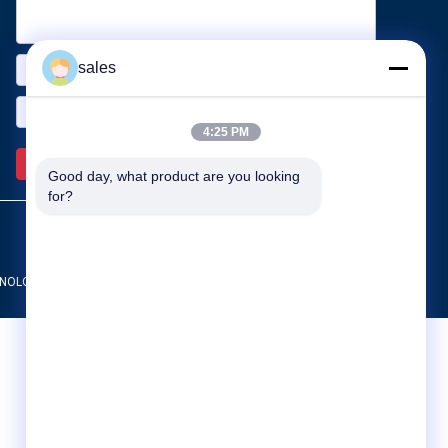
sales
4:25 PM
Envie >>
Good day, what product are you looking 
for?
OLOGY CO.,LTD. All Rights Reserved.