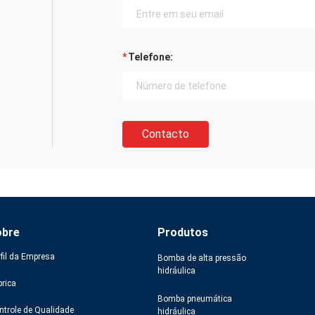
Telefone:
Contacto
obre
Produtos
rfil da Empresa
Bomba de alta pressão
hidráulica
brica
Bomba pneumática
ntrole de Qualidade
hidráulica