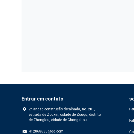
Entrar em contato
s
2° andar, construção detalhada, no. 201,
Pe
estrada de Zouxin, cidade de Zouqu, distrito
de Zhonglou, cidade de Changzhou
Fá
412868638@qq.com
Co