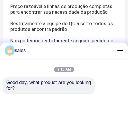
Preço razoável e linhas de produção completas
para encontrar sua necessidade da produção
Restritamente a equipe do QC a certo todos os
produtos encontra padrão
Nós podemos restritamente seguir o pedido do
ofício do cliente.
sales
Dê boas-vindas a sua toda a discussão para o
OEM ou o ODM
9:16 AM
R&D
Good day, what product are you looking 
Nós temos uma equipe profissional do R&D no
for?
campo para fornecer produtos a melhor
qualidade e a estabilidade alta. Um número
realizações tecnologicos do núcleo e de
indicadores técnicos a nível avançado
internacional.