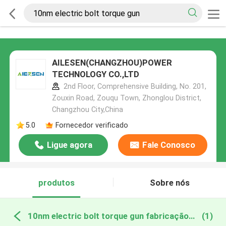
AILESEN(CHANGZHOU)POWER
TECHNOLOGY CO.,LTD
2nd Floor, Comprehensive Building, No. 201,
Zouxin Road, Zouqu Town, Zhonglou District,
Changzhou City,China
5.0
Fornecedor verificado
Ligue agora
Fale Conosco
produtos
Sobre nós
10nm electric bolt torque gun fabricação online
(1)