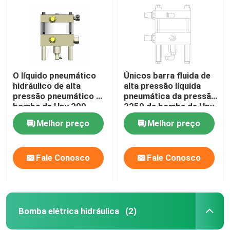
O líquido pneumático
Únicos barra fluida de
hidráulico de alta
alta pressão líquida
pressão pneumático da
pneumática da pressão
bomba de Hpv 200
2250 da bomba de Hpv
bombeia a barra 1974
150
Melhor preço
Melhor preço
Fale Conosco
Fale Conosco
Para casa
Produtos
Bomba elétrica hidráulica
(2)
Vídeos