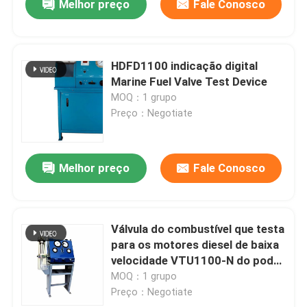
Melhor preço
Fale Conosco
HDFD1100 indicação digital
Marine Fuel Valve Test Device
MOQ：1 grupo
Preço：Negotiate
Melhor preço
Fale Conosco
Válvula do combustível que testa
para os motores diesel de baixa
velocidade VTU1100-N do poder
superior
MOQ：1 grupo
Preço：Negotiate