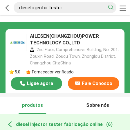
AILESEN(CHANGZHOU)POWER
TECHNOLOGY CO.,LTD
2nd Floor, Comprehensive Building, No. 201,
Zouxin Road, Zouqu Town, Zhonglou District,
Changzhou City,China
5.0
Fornecedor verificado
Ligue agora
Fale Conosco
produtos
Sobre nós
diesel injector tester fabricação online
(6)