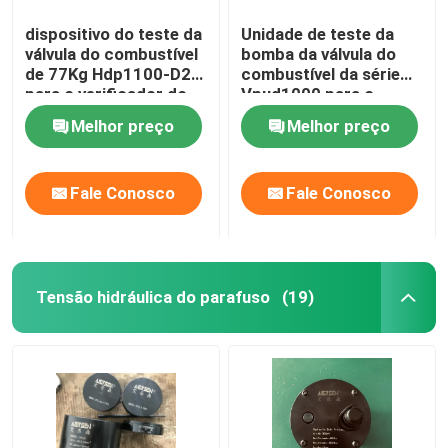
dispositivo do teste da
Unidade de teste da
válvula do combustível
bomba da válvula do
de 77Kg Hdp1100-D2
combustível da série
para o verificador do
Vpud1000 para o
motor diesel do CCM
motor diesel do CCM
Melhor preço
Melhor preço
Meb Mec Mk
Meb Mec Mk
Fale Conosco
Fale Conosco
Tensão hidráulica do parafuso
(19)