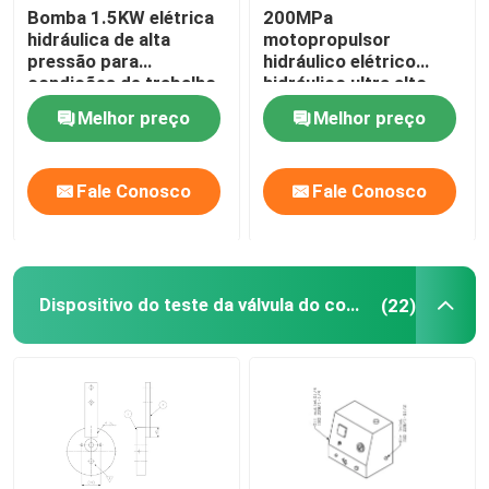
Bomba 1.5KW elétrica
200MPa
hidráulica de alta
motopropulsor
pressão para
hidráulico elétrico
condições de trabalho
hidráulico ultra alto
hidráulicas
2000Bar da bomba
Melhor preço
Melhor preço
DC220V
Fale Conosco
Fale Conosco
Dispositivo do teste da válvula do combustível
(22)