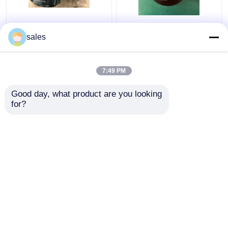
Levantamento com
Maca M36x4 do
macaco máximo de
parafuso de Jack
sales
tensão do cilindro
Piston Rod Thread
D600 do parafuso
Hydraulic para o pistão
hidráulico do
Rod de S80mec
7:49 PM
Melhor preço
Melhor preço
turbocompressor
680KN
Good day, what product are you looking 
for?
Fale Conosco
Fale Conosco
Veja mais
Casa
Mapa do Site
Fale Conosco
Desktop Site
Mapa do Site
Privacy Policy