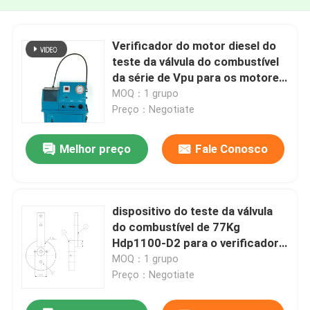
Verificador do motor diesel do
teste da válvula do combustível
da série de Vpu para os motores
diesel principais e auxiliares
MOQ：1 grupo
Preço：Negotiate
Melhor preço
Fale Conosco
dispositivo do teste da válvula
do combustível de 77Kg
Hdp1100-D2 para o verificador
do motor diesel do CCM Meb
MOQ：1 grupo
Mec Mk
Preço：Negotiate