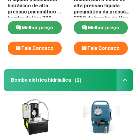
hidráulico de alta
alta pressão líquida
pressão pneumático da
pneumática da pressão
Ferramentas do separador da flange
bomba de Hpv 200
2250 da bomba de Hpv
bombeia a barra 1974
150
Melhor preço
Melhor preço
Componentes hidráulicos
Fale Conosco
Fale Conosco
Ferramenta do detector de gás
2 peças de motor diesel do curso
Bomba elétrica hidráulica
(2)
4 peças de motor diesel do curso