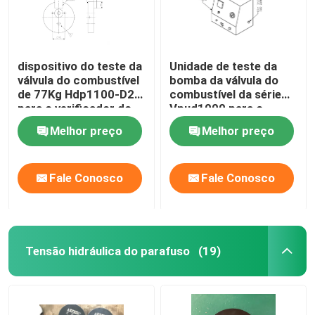
dispositivo do teste da
Unidade de teste da
válvula do combustível
bomba da válvula do
de 77Kg Hdp1100-D2
combustível da série
para o verificador do
Vpud1000 para o
motor diesel do CCM
motor diesel do CCM
Melhor preço
Melhor preço
Meb Mec Mk
Meb Mec Mk
Fale Conosco
Fale Conosco
Tensão hidráulica do parafuso
(19)