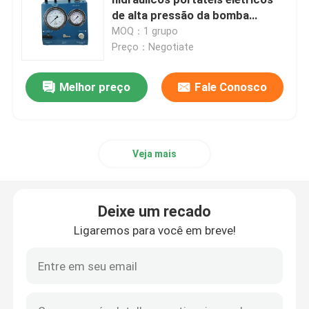
de alta pressão da bomba
hidráulica da barra
MOQ：1 grupo
Bomba elétrica hidráulica
Preço：Negotiate
Dispositivo do teste da válvula do combustível
Melhor preço
Fale Conosco
Tensão hidráulica do parafuso
Veja mais
Cilindro hidráulico Jack
Deixe um recado
chaves de torque hidráulicas
Ligaremos para você em breve!
Chave de torque pneumática
Chaves de torque elétricas