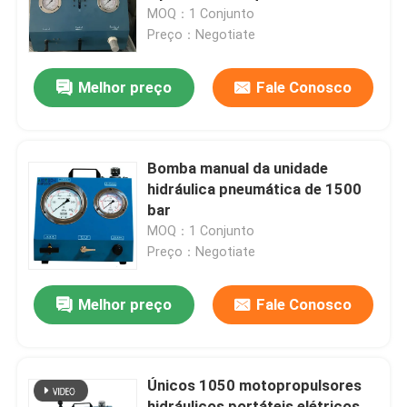
MOQ：1 Conjunto
Preço：Negotiate
Sobre nós
Melhor preço
Fale Conosco
Visita à fábrica
Controle de qualidade
Bomba manual da unidade
hidráulica pneumática de 1500
bar
Notícias
MOQ：1 Conjunto
Preço：Negotiate
Solicite um orçamento
Melhor preço
Fale Conosco
Bomba de alta pressão hidráulica
Únicos 1050 motopropulsores
Bomba pneumática hidráulica
hidráulicos portáteis elétricos