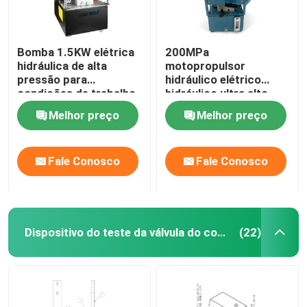
Bomba 1.5KW elétrica
200MPa
hidráulica de alta
motopropulsor
pressão para
hidráulico elétrico
condições de trabalho
hidráulico ultra alto
hidráulicas
2000Bar da bomba
Melhor preço
Melhor preço
DC220V
Fale Conosco
Fale Conosco
Dispositivo do teste da válvula do combustível
(22)