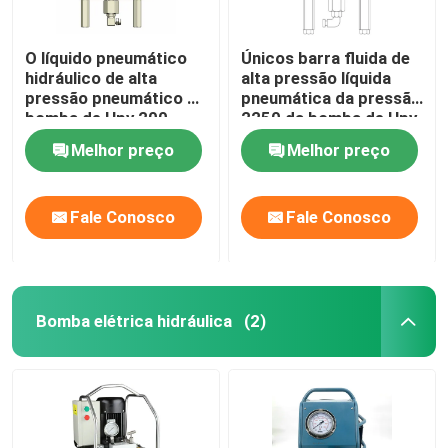
O líquido pneumático
Únicos barra fluida de
hidráulico de alta
alta pressão líquida
pressão pneumático da
pneumática da pressão
bomba de Hpv 200
2250 da bomba de Hpv
bombeia a barra 1974
150
Melhor preço
Melhor preço
Fale Conosco
Fale Conosco
Bomba elétrica hidráulica
(2)