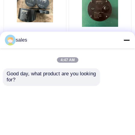
Levantamento com
Maca M36x4 do
macaco máximo de
parafuso de Jack
sales
tensão do cilindro
Piston Rod Thread
D600 do parafuso
Hydraulic para o pistão
hidráulico do
Rod de S80mec
4:47 AM
Melhor preço
Melhor preço
turbocompressor
680KN
Good day, what product are you looking 
for?
Fale Conosco
Fale Conosco
Veja mais
Casa
Mapa do Site
Fale Conosco
Desktop Site
Mapa do Site
Privacy Policy