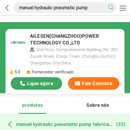
AILESEN(CHANGZHOU)POWER
TECHNOLOGY CO.,LTD
2nd Floor, Comprehensive Building, No. 201,
Zouxin Road, Zouqu Town, Zhonglou District,
Changzhou City,China
5.0
Fornecedor verificado
Ligue agora
Fale Conosco
produtos
Sobre nós
manual hydraulic pneumatic pump fabricação online
(33)