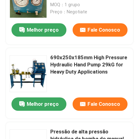
parafusamento
MOQ：1 grupo
Preço：Negotiate
Sobre nós
Melhor preço
Fale Conosco
Visita à fábrica
Controle de qualidade
690x250x185mm High Pressure
Hydraulic Hand Pump 29kG for
Heavy Duty Applications
Notícias
Solicite um orçamento
Melhor preço
Fale Conosco
Bomba de alta pressão hidráulica
Pressão de alta pressão
Bomba pneumática hidráulica
hidráulica da bomba do manual