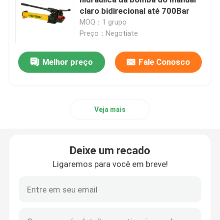
claro bidirecional até 700Bar
MOQ：1 grupo
Bomba elétrica hidráulica
Preço：Negotiate
Dispositivo do teste da válvula do combustível
Melhor preço
Fale Conosco
Tensão hidráulica do parafuso
Veja mais
Cilindro hidráulico Jack
Deixe um recado
chaves de torque hidráulicas
Ligaremos para você em breve!
Chave de torque pneumática
Chaves de torque elétricas