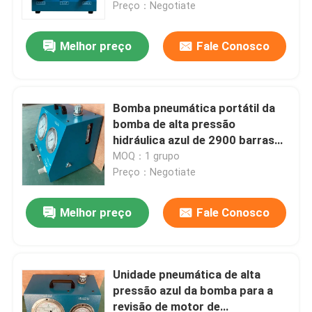
Preço：Negotiate
Melhor preço
Fale Conosco
Bomba pneumática portátil da
bomba de alta pressão
hidráulica azul de 2900 barras
para o parafusamento da tensão
MOQ：1 grupo
Preço：Negotiate
Melhor preço
Fale Conosco
Para casa
Produtos
Unidade pneumática de alta
pressão azul da bomba para a
revisão de motor de
Vídeos