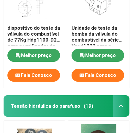
dispositivo do teste da
Unidade de teste da
válvula do combustível
bomba da válvula do
de 77Kg Hdp1100-D2
combustível da série
para o verificador do
Vpud1000 para o
motor diesel do CCM
motor diesel do CCM
Melhor preço
Melhor preço
Meb Mec Mk
Meb Mec Mk
Fale Conosco
Fale Conosco
Tensão hidráulica do parafuso
(19)