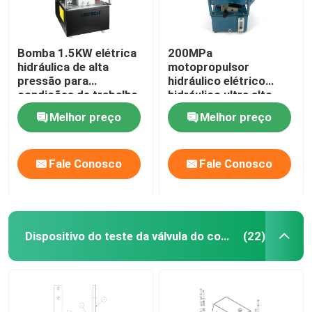
Bomba 1.5KW elétrica
200MPa
hidráulica de alta
motopropulsor
pressão para
hidráulico elétrico
condições de trabalho
hidráulico ultra alto
hidráulicas
2000Bar da bomba
Melhor preço
Melhor preço
DC220V
Fale Conosco
Fale Conosco
Dispositivo do teste da válvula do combustível
(22)