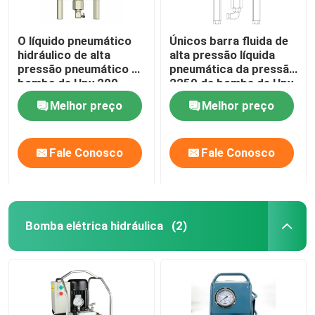
O líquido pneumático
Únicos barra fluida de
hidráulico de alta
alta pressão líquida
pressão pneumático da
pneumática da pressão
bomba de Hpv 200
2250 da bomba de Hpv
bombeia a barra 1974
150
Melhor preço
Melhor preço
Fale Conosco
Fale Conosco
Bomba elétrica hidráulica
(2)