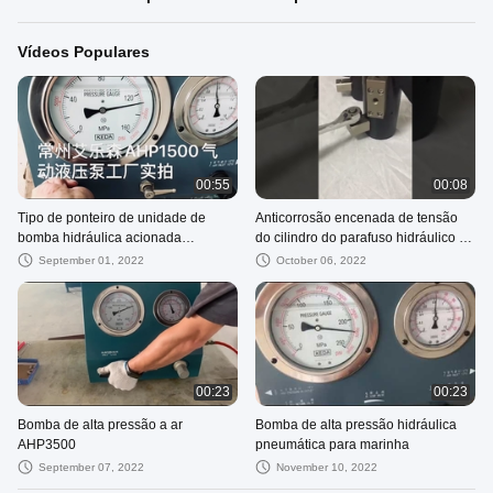
Vídeos Populares
00:55
00:08
Tipo de ponteiro de unidade de
Anticorrosão encenada de tensão
bomba hidráulica acionada
do cilindro do parafuso hidráulico de
pneumática a ar para reparo de
322 KN multi
September 01, 2022
October 06, 2022
navio
00:23
00:23
Bomba de alta pressão a ar
Bomba de alta pressão hidráulica
AHP3500
pneumática para marinha
September 07, 2022
November 10, 2022