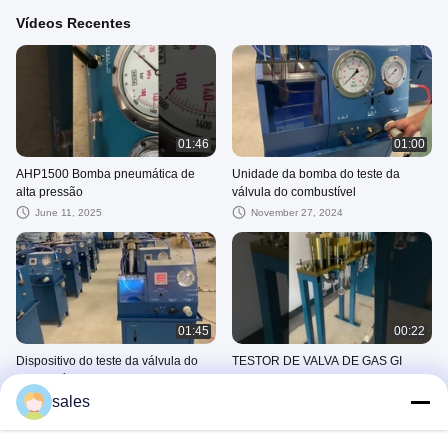
Vídeos Recentes
01:46
01:00
AHP1500 Bomba pneumática de
Unidade da bomba do teste da
alta pressão
válvula do combustível
June 11, 2025
November 27, 2024
01:45
00:22
Dispositivo do teste da válvula do
TESTOR DE VALVA DE GAS GI
combustível
September 04, 2024
sales
September 05, 2024
Air-Driven High Pressure Pump