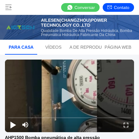
Conversar
Contato
AILESEN(CHANGZHOU)POWER
TECHNOLOGY CO.,LTD
Qualidade Bomba De Alta Pressão Hidráulica, Bomba
Pneumática Hidráulica Fabricante Da China
PARA CASA
VÍDEOS
LISTA DE REPRODUÇÃO
PÁGINA WEB
AHP1500 Bomba pneumática de alta pressão