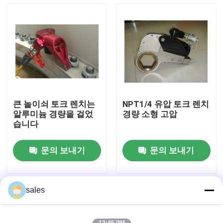
큰 놀이쇠 토크 렌치는
NPT1/4 유압 토크 렌치
알루미늄 경량을 걸었
경량 소형 고압
습니다
문의 보내기
문의 보내기
집
제품
sales
홈
사이트맵
연락처
Desktop Site
사이트맵
Privacy Policy
비디오