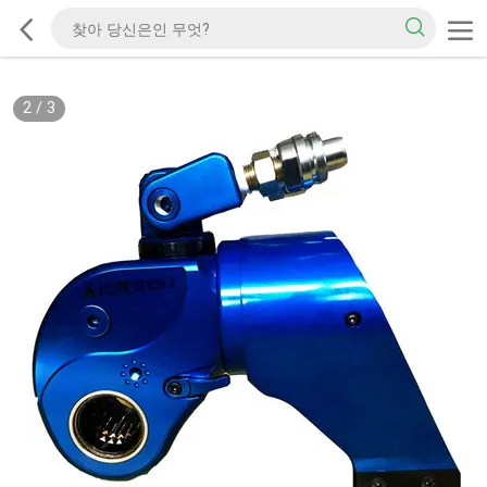
2
/
3