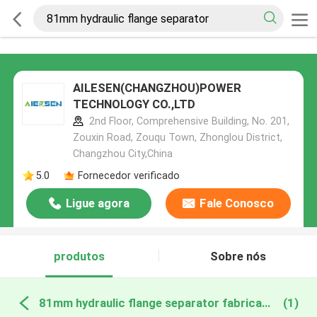
AILESEN(CHANGZHOU)POWER
TECHNOLOGY CO.,LTD
2nd Floor, Comprehensive Building, No. 201,
Zouxin Road, Zouqu Town, Zhonglou District,
Changzhou City,China
5.0
Fornecedor verificado
Ligue agora
Fale Conosco
produtos
Sobre nós
81mm hydraulic flange separator fabricação online
(1)