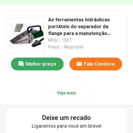
As ferramentas hidráulicas
portáteis do separador da
flange para a manutenção
revisam testes e substituição da
MOQ：1SET
válvula
Preço：Negotiate
Melhor preço
Fale Conosco
Veja mais
Deixe um recado
Ligaremos para você em breve!