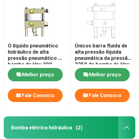
O líquido pneumático
Únicos barra fluida de
hidráulico de alta
alta pressão líquida
pressão pneumático da
pneumática da pressão
bomba de Hpv 200
2250 da bomba de Hpv
bombeia a barra 1974
150
Melhor preço
Melhor preço
Fale Conosco
Fale Conosco
Para casa
Produtos
Bomba elétrica hidráulica
(2)
Vídeos