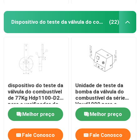
Dispositivo do teste da válvula do combustível
(22)
dispositivo do teste da
Unidade de teste da
válvula do combustível
bomba da válvula do
de 77Kg Hdp1100-D2
combustível da série
para o verificador do
Vpud1000 para o
motor diesel do CCM
motor diesel do CCM
Melhor preço
Melhor preço
Meb Mec Mk
Meb Mec Mk
Fale Conosco
Fale Conosco