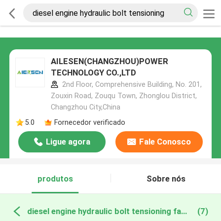
AILESEN(CHANGZHOU)POWER
TECHNOLOGY CO.,LTD
2nd Floor, Comprehensive Building, No. 201,
Zouxin Road, Zouqu Town, Zhonglou District,
Changzhou City,China
5.0
Fornecedor verificado
Ligue agora
Fale Conosco
produtos
Sobre nós
diesel engine hydraulic bolt tensioning fabricação online
(7)