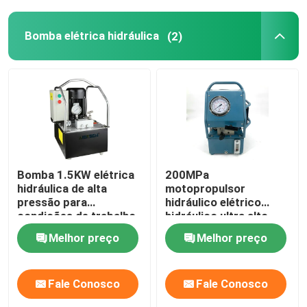
Bomba elétrica hidráulica
(2)
Bomba 1.5KW elétrica
200MPa
hidráulica de alta
motopropulsor
pressão para
hidráulico elétrico
condições de trabalho
hidráulico ultra alto
hidráulicas
2000Bar da bomba
Melhor preço
Melhor preço
DC220V
Fale Conosco
Fale Conosco