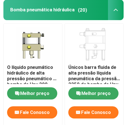
Bomba pneumática hidráulica
(20)
Ferramentas do separador da flange
Componentes hidráulicos
Ferramenta do detector de gás
O líquido pneumático
Únicos barra fluida de
2 peças de motor diesel do curso
hidráulico de alta
alta pressão líquida
pressão pneumático da
pneumática da pressão
bomba de Hpv 200
2250 da bomba de Hpv
4 peças de motor diesel do curso
bombeia a barra 1974
150
Melhor preço
Melhor preço
Fale Conosco
Fale Conosco