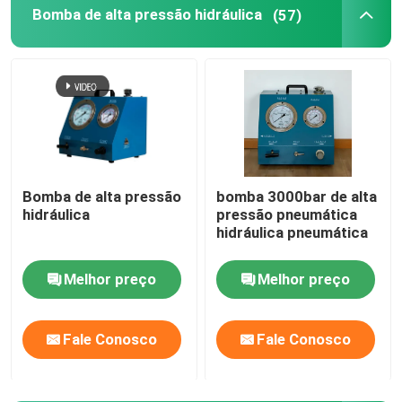
Bomba de alta pressão hidráulica
(57)
Bomba elétrica hidráulica
Dispositivo do teste da válvula do combustível
Tensão hidráulica do parafuso
Bomba de alta pressão
bomba 3000bar de alta
hidráulica
pressão pneumática
Cilindro hidráulico Jack
hidráulica pneumática
chaves de torque hidráulicas
Melhor preço
Melhor preço
Chave de torque pneumática
Fale Conosco
Fale Conosco
Chaves de torque elétricas