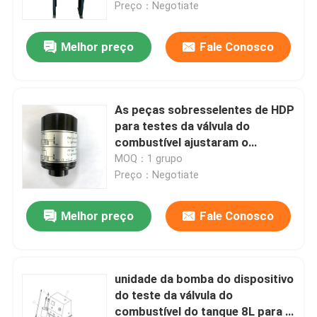
Preço：Negotiate
Melhor preço
Fale Conosco
As peças sobresselentes de HDP
para testes da válvula do
combustível ajustaram o
alojamento da mola completo
MOQ：1 grupo
Preço：Negotiate
Melhor preço
Fale Conosco
Para casa
Produtos
unidade da bomba do dispositivo
do teste da válvula do
combustível do tanque 8L para o
Vídeos