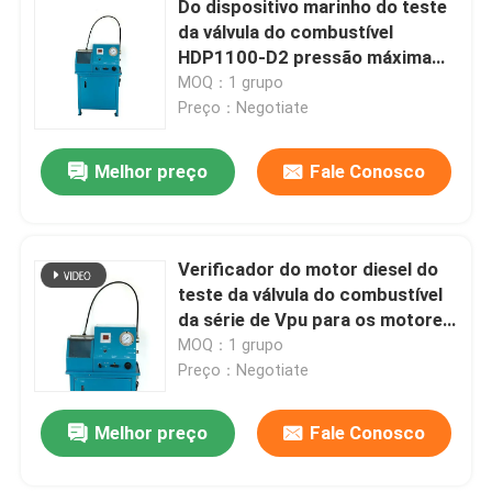
Do dispositivo marinho do teste
da válvula do combustível
Ferramentas do separador da flange
HDP1100-D2 pressão máxima
1100Bar 100Kg
MOQ：1 grupo
Preço：Negotiate
Componentes hidráulicos
Melhor preço
Fale Conosco
Ferramenta do detector de gás
2 peças de motor diesel do curso
Verificador do motor diesel do
teste da válvula do combustível
da série de Vpu para os motores
4 peças de motor diesel do curso
diesel principais e auxiliares
MOQ：1 grupo
Preço：Negotiate
Melhor preço
Fale Conosco