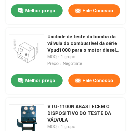
Melhor preço
Fale Conosco
Unidade de teste da bomba da
válvula do combustível da série
Vpud1000 para o motor diesel
do CCM Meb Mec Mk
MOQ：1 grupo
Preço：Negotiate
Melhor preço
Fale Conosco
VTU-1100N ABASTECEM O
DISPOSITIVO DO TESTE DA
VÁLVULA
MOQ：1 grupo