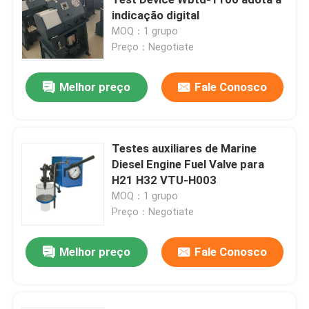
indicação digital
MOQ：1 grupo
Bomba elétrica hidráulica
Preço：Negotiate
Dispositivo do teste da válvula do combustível
Melhor preço
Fale Conosco
Tensão hidráulica do parafuso
Testes auxiliares de Marine
Diesel Engine Fuel Valve para
Cilindro hidráulico Jack
H21 H32 VTU-H003
MOQ：1 grupo
chaves de torque hidráulicas
Preço：Negotiate
Melhor preço
Fale Conosco
Chave de torque pneumática
Chaves de torque elétricas