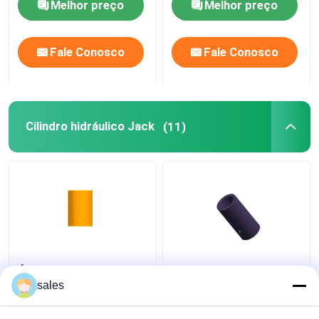
Melhor preço
Melhor preço
turbocompressor
680KN
Fale Conosco
Fale Conosco
Cilindro hidráulico Jack
(11)
Única série de alumínio
cilindro único KN
ativa 218 de Jack RAC
hidráulico ativo de
sales
do cilindro hidráulico a
Jack Bearing 498 a
1589KN
933 das RC-séries