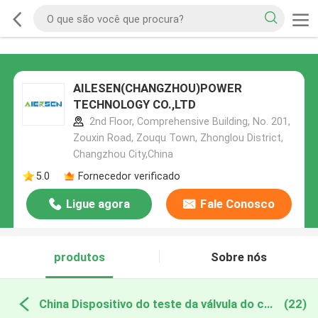
AILESEN(CHANGZHOU)POWER
TECHNOLOGY CO.,LTD
2nd Floor, Comprehensive Building, No. 201,
Zouxin Road, Zouqu Town, Zhonglou District,
Changzhou City,China
5.0
Fornecedor verificado
Ligue agora
Fale Conosco
produtos
Sobre nós
China Dispositivo do teste da válvula do combustível
(22)