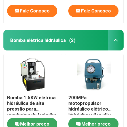
Fale Conosco
Fale Conosco
Bomba elétrica hidráulica
(2)
Bomba 1.5KW elétrica
200MPa
hidráulica de alta
motopropulsor
pressão para
hidráulico elétrico
condições de trabalho
hidráulico ultra alto
hidráulicas
2000Bar da bomba
Melhor preço
Melhor preço
DC220V