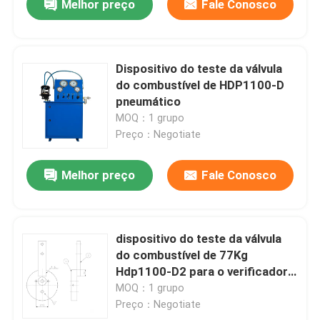
Melhor preço
Fale Conosco
Dispositivo do teste da válvula
do combustível de HDP1100-D
pneumático
MOQ：1 grupo
Preço：Negotiate
Melhor preço
Fale Conosco
dispositivo do teste da válvula
do combustível de 77Kg
Hdp1100-D2 para o verificador
do motor diesel do CCM Meb
MOQ：1 grupo
Mec Mk
Preço：Negotiate