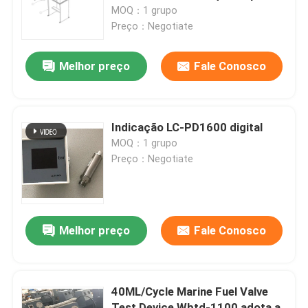
motor diesel do CCM Meb Mec
MOQ：1 grupo
Preço：Negotiate
Sobre nós
Melhor preço
Fale Conosco
Visita à fábrica
Controle de qualidade
Indicação LC-PD1600 digital
MOQ：1 grupo
Preço：Negotiate
Notícias
Solicite um orçamento
Melhor preço
Fale Conosco
Bomba de alta pressão hidráulica
40ML/Cycle Marine Fuel Valve
Bomba pneumática hidráulica
Test Device Wbtd-1100 adota a