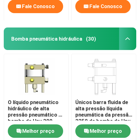
Fale Conosco
Fale Conosco
Bomba pneumática hidráulica
(30)
O líquido pneumático
Únicos barra fluida de
hidráulico de alta
alta pressão líquida
pressão pneumático da
pneumática da pressão
bomba de Hpv 200
2250 da bomba de Hpv
bombeia a barra 1974
150
Melhor preço
Melhor preço