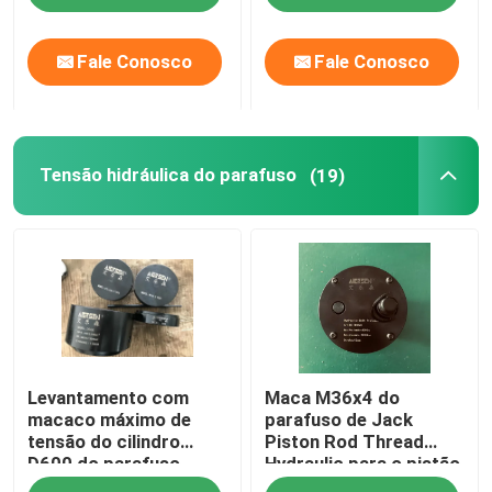
Fale Conosco
Fale Conosco
Tensão hidráulica do parafuso
(19)
Levantamento com
Maca M36x4 do
macaco máximo de
parafuso de Jack
tensão do cilindro
Piston Rod Thread
D600 do parafuso
Hydraulic para o pistão
hidráulico do
Rod de S80mec