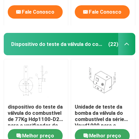
Fale Conosco
Fale Conosco
Dispositivo do teste da válvula do combustível
(22)
dispositivo do teste da
Unidade de teste da
válvula do combustível
bomba da válvula do
de 77Kg Hdp1100-D2
combustível da série
para o verificador do
Vpud1000 para o
motor diesel do CCM
motor diesel do CCM
Melhor preço
Melhor preço
Meb Mec Mk
Meb Mec Mk