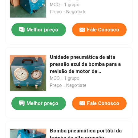
com macaco da tensão
MOQ：1 grupo
Preço：Negotiate
Sobre nós
Melhor preço
Fale Conosco
Visita à fábrica
Controle de qualidade
Unidade pneumática de alta
pressão azul da bomba para a
revisão de motor de
Notícias
parafusamento
MOQ：1 grupo
Preço：Negotiate
Solicite um orçamento
Melhor preço
Fale Conosco
Bomba de alta pressão hidráulica
Bomba pneumática portátil da
Bomba pneumática hidráulica
bomba de alta pressão