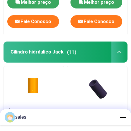
Melhor preço
Melhor preço
turbocompressor
680KN
Fale Conosco
Fale Conosco
Cilindro hidráulico Jack
(11)
Única série de alumínio
cilindro único KN
ativa 218 de Jack RAC
hidráulico ativo de
sales
do cilindro hidráulico a
Jack Bearing 498 a
1589KN
933 das RC-séries