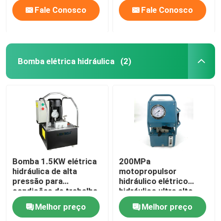
Fale Conosco
Fale Conosco
Bomba elétrica hidráulica
(2)
Bomba 1.5KW elétrica
200MPa
hidráulica de alta
motopropulsor
pressão para
hidráulico elétrico
condições de trabalho
hidráulico ultra alto
hidráulicas
2000Bar da bomba
Melhor preço
Melhor preço
DC220V