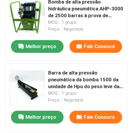
Bomba de alta pressão
hidráulica pneumática AHP-3000
Ferramentas do separador da flange
de 2500 barras à prova de
choque
MOQ：1 grupo
Preço：Negotiate
Componentes hidráulicos
Melhor preço
Fale Conosco
Ferramenta do detector de gás
2 peças de motor diesel do curso
Barra de alta pressão
pneumática da bomba 1500 da
unidade de Hpu do peso leve da
4 peças de motor diesel do curso
liga de alumínio
MOQ：1 grupo
Preço：Negotiate
Melhor preço
Fale Conosco