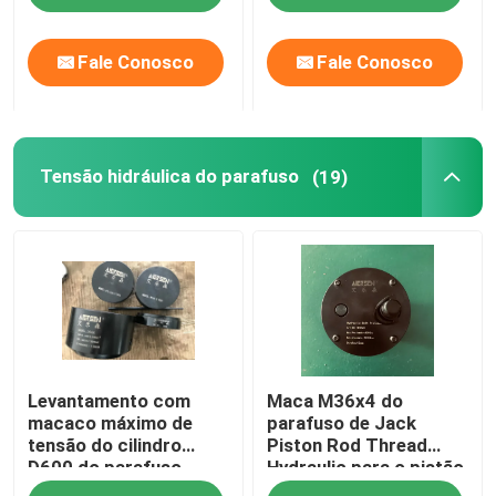
Fale Conosco
Fale Conosco
Tensão hidráulica do parafuso
(19)
Levantamento com
Maca M36x4 do
macaco máximo de
parafuso de Jack
tensão do cilindro
Piston Rod Thread
D600 do parafuso
Hydraulic para o pistão
hidráulico do
Rod de S80mec