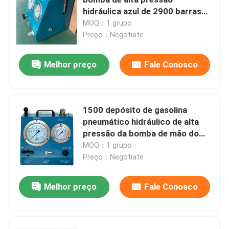
hidráulica azul de 2900 barras
para o parafusamento da tensão
MOQ：1 grupo
Bomba elétrica hidráulica
Preço：Negotiate
Dispositivo do teste da válvula do combustível
Melhor preço
Fale Conosco
Tensão hidráulica do parafuso
1500 depósito de gasolina
pneumático hidráulico de alta
Cilindro hidráulico Jack
pressão da bomba de mão do
motopropulsor da barra 3.5Ltr
MOQ：1 grupo
chaves de torque hidráulicas
Preço：Negotiate
Melhor preço
Fale Conosco
Chave de torque pneumática
Chaves de torque elétricas