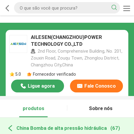
AILESEN(CHANGZHOU)POWER
TECHNOLOGY CO.,LTD
2nd Floor, Comprehensive Building, No. 201,
Zouxin Road, Zouqu Town, Zhonglou District,
Changzhou City,China
5.0
Fornecedor verificado
Ligue agora
Fale Conosco
produtos
Sobre nós
China Bomba de alta pressão hidráulica
(67)