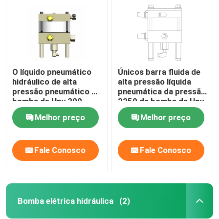
O líquido pneumático
Únicos barra fluida de
hidráulico de alta
alta pressão líquida
pressão pneumático da
pneumática da pressão
bomba de Hpv 200
2250 da bomba de Hpv
bombeia a barra 1974
150
Melhor preço
Melhor preço
Fale Conosco
Fale Conosco
Para casa
Produtos
Bomba elétrica hidráulica
(2)
Vídeos