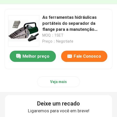
As ferramentas hidráulicas
portáteis do separador da
flange para a manutenção
revisam testes e substituição da
MOQ：1SET
válvula
Preço：Negotiate
Melhor preço
Fale Conosco
Veja mais
Deixe um recado
Ligaremos para você em breve!