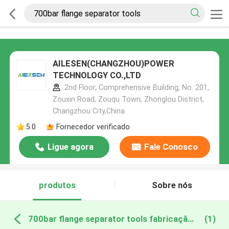
AILESEN(CHANGZHOU)POWER
TECHNOLOGY CO.,LTD
2nd Floor, Comprehensive Building, No. 201,
Zouxin Road, Zouqu Town, Zhonglou District,
Changzhou City,China
5.0
Fornecedor verificado
Ligue agora
Fale Conosco
produtos
Sobre nós
700bar flange separator tools fabricação online
(1)