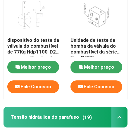
Bomba elétrica hidráulica
Dispositivo do teste da válvula do combustível
dispositivo do teste da
Unidade de teste da
válvula do combustível
bomba da válvula do
de 77Kg Hdp1100-D2
combustível da série
Tensão hidráulica do parafuso
para o verificador do
Vpud1000 para o
motor diesel do CCM
motor diesel do CCM
Melhor preço
Melhor preço
Meb Mec Mk
Meb Mec Mk
Cilindro hidráulico Jack
Fale Conosco
Fale Conosco
chaves de torque hidráulicas
Chave de torque pneumática
Tensão hidráulica do parafuso
(19)
Chaves de torque elétricas