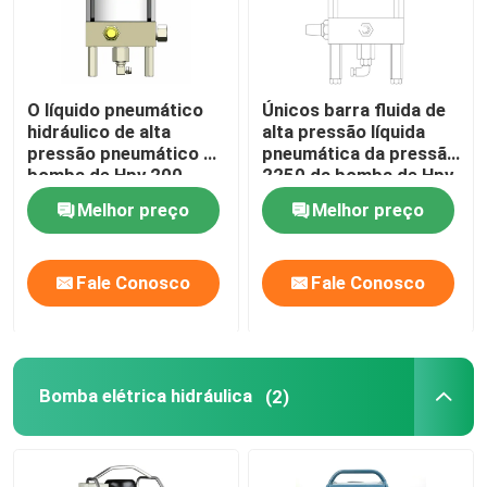
O líquido pneumático
Únicos barra fluida de
hidráulico de alta
alta pressão líquida
pressão pneumático da
pneumática da pressão
bomba de Hpv 200
2250 da bomba de Hpv
bombeia a barra 1974
150
Melhor preço
Melhor preço
Fale Conosco
Fale Conosco
Para casa
Bomba elétrica hidráulica
(2)
Produtos
Vídeos