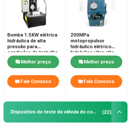
Sobre nós
Bomba 1.5KW elétrica
200MPa
Visita à fábrica
hidráulica de alta
motopropulsor
pressão para
hidráulico elétrico
condições de trabalho
hidráulico ultra alto
Controle de qualidade
hidráulicas
2000Bar da bomba
Melhor preço
Melhor preço
DC220V
Notícias
Fale Conosco
Fale Conosco
Solicite um orçamento
Bomba de alta pressão hidráulica
Dispositivo do teste da válvula do combustível
(22)
Bomba pneumática hidráulica