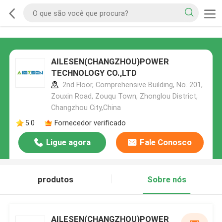
AILESEN(CHANGZHOU)POWER
TECHNOLOGY CO.,LTD
2nd Floor, Comprehensive Building, No. 201,
Zouxin Road, Zouqu Town, Zhonglou District,
Changzhou City,China
5.0
Fornecedor verificado
Ligue agora
Fale Conosco
produtos
Sobre nós
AILESEN(CHANGZHOU)POWER