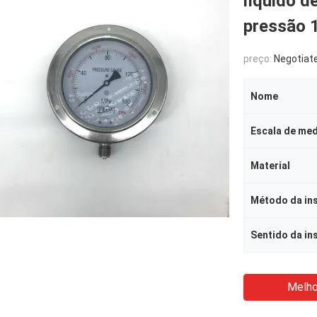
líquido d
pressão 
preço:
Negotiat
Nome
Escala de me
Material
Método da in
Sentido da in
Melho