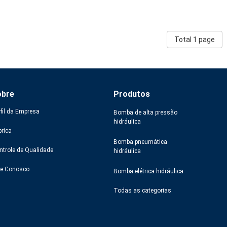
Total 1 page
obre
Produtos
rfil da Empresa
Bomba de alta pressão
hidráulica
brica
Bomba pneumática
ntrole de Qualidade
hidráulica
le Conosco
Bomba elétrica hidráulica
Todas as categorias