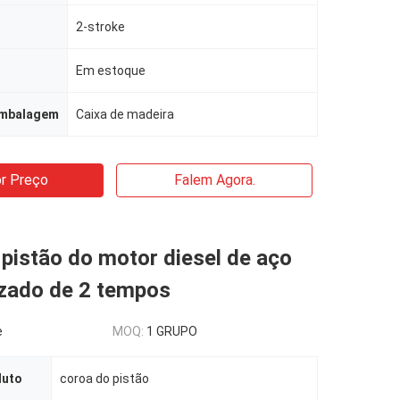
2-stroke
Em estoque
embalagem
Caixa de madeira
r Preço
Falem Agora.
pistão do motor diesel de aço
izado de 2 tempos
e
MOQ:
1 GRUPO
duto
coroa do pistão