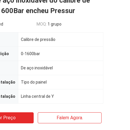
e aço inoxidável do calibre de
1600Bar encheu Pressur
ed
MOQ:
1 grupo
Calibre de pressão
dição
0-1600bar
De aço inoxidável
stalação
Tipo do painel
stalação
Linha central de Y
r Preço
Falem Agora.