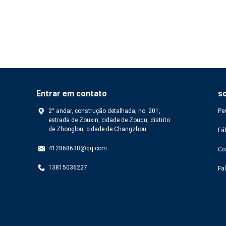
Entrar em contato
s
2° andar, construção detalhada, no. 201,
Pe
estrada de Zouxin, cidade de Zouqu, distrito
de Zhonglou, cidade de Changzhou
Fá
412868638@qq.com
Co
13815036227
Fa