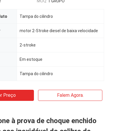
e
MOQ:
1 GRUPO
duto
Tampa do cilindro
r
motor 2-Stroke diesel de baixa velocidade
2-stroke
Em estoque
Tampa do cilindro
r Preço
Falem Agora.
cone à prova de choque enchido