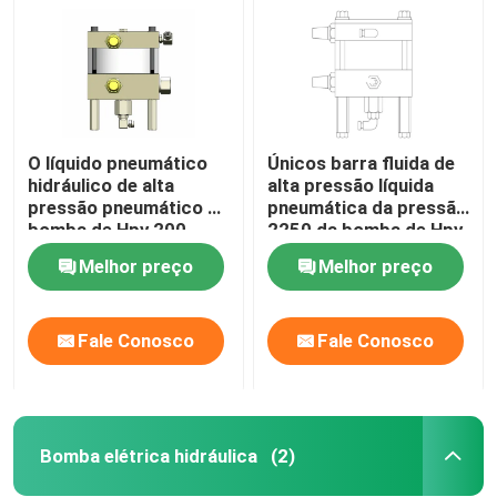
O líquido pneumático
Únicos barra fluida de
hidráulico de alta
alta pressão líquida
pressão pneumático da
pneumática da pressão
bomba de Hpv 200
2250 da bomba de Hpv
bombeia a barra 1974
150
Melhor preço
Melhor preço
Fale Conosco
Fale Conosco
Para casa
Produtos
Bomba elétrica hidráulica
(2)
Vídeos