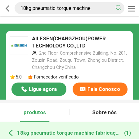
AILESEN(CHANGZHOU)POWER
TECHNOLOGY CO.,LTD
2nd Floor, Comprehensive Building, No. 201,
Zouxin Road, Zouqu Town, Zhonglou District,
Changzhou City,China
5.0
Fornecedor verificado
Ligue agora
Fale Conosco
produtos
Sobre nós
18kg pneumatic torque machine fabricação online
(1)