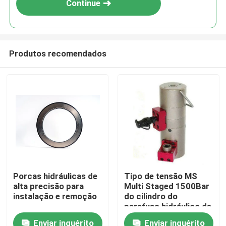
Continue
Produtos recomendados
Para casa
Porcas hidráulicas de
Tipo de tensão MS
alta precisão para
Multi Staged 1500Bar
Produtos
instalação e remoção
do cilindro do
parafuso hidráulico de
322 KN das
Enviar inquérito
Enviar inquérito
Vídeos