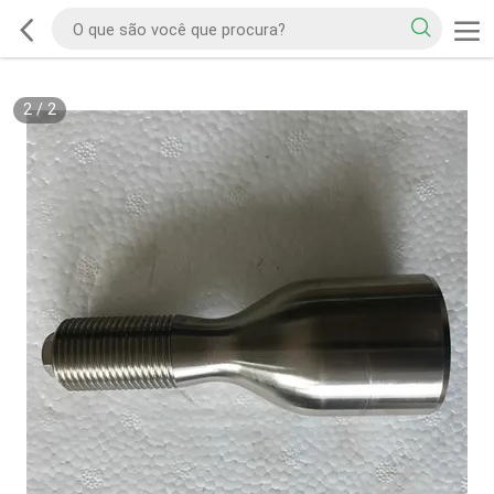
2
/
2