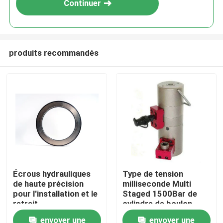
Continuer
produits recommandés
À la maison
Écrous hydrauliques
Type de tension
de haute précision
milliseconde Multi
Produits
pour l'installation et le
Staged 1500Bar de
retrait
cylindre de boulon
hydraulique de 322 KN
envoyer une
envoyer une
Vidéos