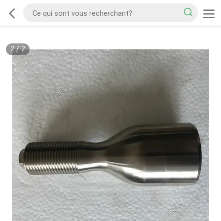
2
/
2