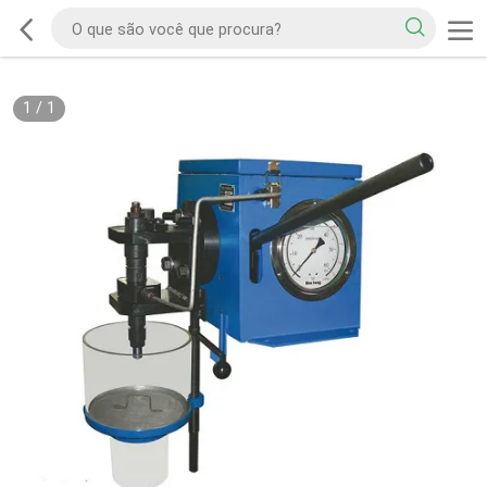
1
/
1