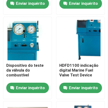
Enviar inquérito
Enviar inquérito
Sobre nós
Visita à fábrica
Controle de qualidade
Notícias
Dispositivo do teste
HDFD1100 indicação
da válvula do
digital Marine Fuel
Solicite um orçamento
combustível
Valve Test Device
Enviar inquérito
Enviar inquérito
Bomba de alta pressão hidráulica
Bomba pneumática hidráulica