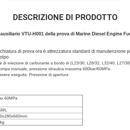
DESCRIZIONE DI PRODOTTO
 ausiliario VTU-H001 della prova di Marine Diesel Engine Fu
chiatura di prova ora è attrezzatura standard di manutenzione pe
colpo
vole di iniezione di carburante a bordo di (L23/30, L28/32, L32/40, L27/38
a pompa manuale, pressione idraulica massima 600bar/60MPa.
ssere eseguita: Pressione di apertura
ax.60MPa
5ML
30x280x660mm
kg