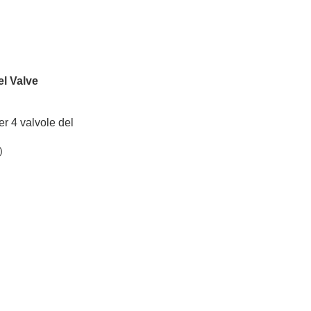
el Valve
r 4 valvole del
)