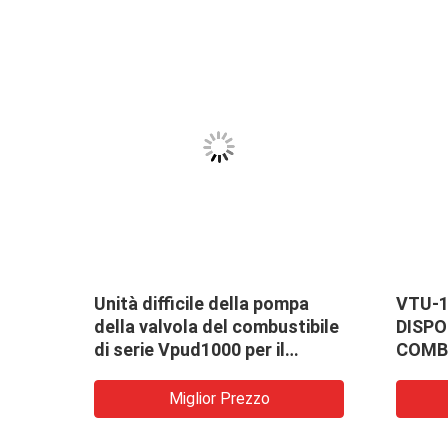
ella
Unità difficile della pompa
VTU-1
di
della valvola del combustibile
DISPO
ester
di serie Vpud1000 per il
COMBU
CC
motore diesel del MCC Meb
DELLA
Mec Mk
Miglior Prezzo