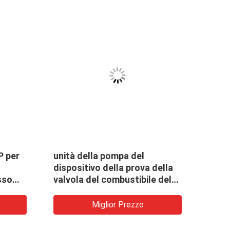
P per
unità della pompa del
76Kg
dispositivo della prova della
Devi
sso
valvola del combustibile del
ra
carro armato 8L per il motore
diesel del MCC Meb Mec
Miglior Prezzo