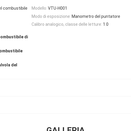
del combustibile
Modello:
VTU-H001
Modo di esposizione:
Manometro del puntatore
Calibro analogico, classe delle letture:
1.0
combustibile di
combustibile
lvola del
GALLERIA