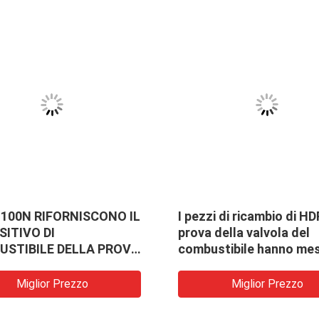
100N RIFORNISCONO IL
I pezzi di ricambio di HD
SITIVO DI
prova della valvola del
STIBILE DELLA PROVA
combustibile hanno me
 VALVOLA
l'alloggio della primave
completo
Miglior Prezzo
Miglior Prezzo