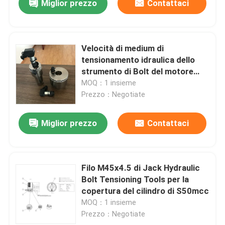
Miglior prezzo
Contattaci
Velocità di medium di
tensionamento idraulica dello
strumento di Bolt del motore
diesel 1500Bar
MOQ：1 insieme
Prezzo：Negotiate
Miglior prezzo
Contattaci
Filo M45x4.5 di Jack Hydraulic
Bolt Tensioning Tools per la
copertura del cilindro di S50mcc
MOQ：1 insieme
Prezzo：Negotiate