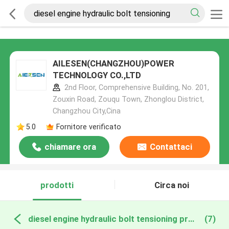
AILESEN(CHANGZHOU)POWER
TECHNOLOGY CO.,LTD
2nd Floor, Comprehensive Building, No. 201,
Zouxin Road, Zouqu Town, Zhonglou District,
Changzhou City,Cina
5.0
Fornitore verificato
chiamare ora
Contattaci
prodotti
Circa noi
diesel engine hydraulic bolt tensioning produzione online
(7)