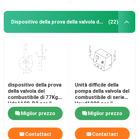
Dispositivo della prova della valvola del combustibile
(22)
dispositivo della prova
Unità difficile della
della valvola del
pompa della valvola del
combustibile di 77Kg
combustibile di serie
Hdp1100-D2 per il
Vpud1000 per il
tester del motore
motore diesel del MCC
Miglior prezzo
Miglior prezzo
diesel del MCC Meb
Meb Mec Mk
Mec Mk
Contattaci
Contattaci