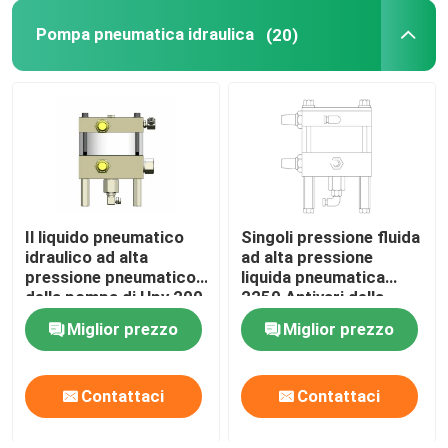
Pompa pneumatica idraulica
(20)
Strumenti del separatore della flangia
Elementi idraulici
Strumento del rivelatore di gas
Il liquido pneumatico
Singoli pressione fluida
2 componenti del motore diesel del colpo
idraulico ad alta
ad alta pressione
pressione pneumatico
liquida pneumatica
della pompa di Hpv 200
2250 Antivari della
4 componenti del motore diesel del colpo
pompa 1974 Antivari
pompa di Hpv 150
Miglior prezzo
Miglior prezzo
Contattaci
Contattaci