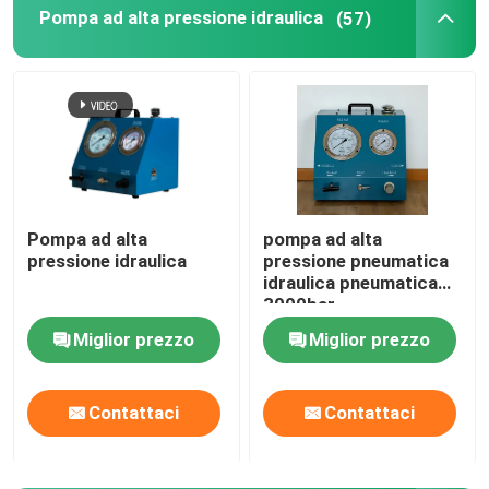
Pompa ad alta pressione idraulica
(57)
Pompa elettrica idraulica
Dispositivo della prova della valvola del combustibile
Sottoporre a tensione idraulico di Bolt
Pompa ad alta
pompa ad alta
pressione idraulica
pressione pneumatica
Cilindro idraulico Jack
idraulica pneumatica
3000bar
chiavi dinamometriche idrauliche
Miglior prezzo
Miglior prezzo
Chiave dinamometrica pneumatica
Contattaci
Contattaci
Chiavi dinamometriche elettriche