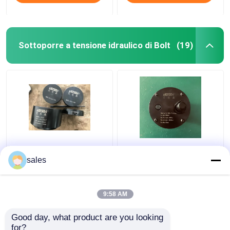
Sottoporre a tensione idraulico di Bolt
(19)
Sollevamento massimo
Barella M36x4 di Jack
di tensionamento
Piston Rod Thread
sales
idraulico del cilindro
Hydraulic Bolt per la
D600 di Turbo 680KN
biella di S80mec
Bolt
9:58 AM
Miglior prezzo
Miglior prezzo
Good day, what product are you looking 
for?