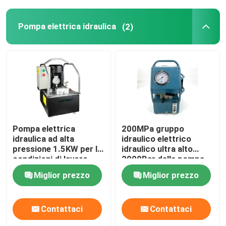
Pompa elettrica idraulica
(2)
Pompa elettrica
200MPa gruppo
idraulica ad alta
idraulico elettrico
pressione 1.5KW per le
idraulico ultra alto
condizioni di lavoro
2000Bar della pompa
idrauliche
DC220V
Miglior prezzo
Miglior prezzo
Contattaci
Contattaci