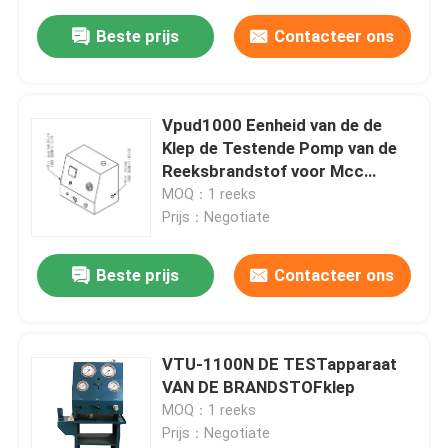
Beste prijs
Contacteer ons
Vpud1000 Eenheid van de de
Klep de Testende Pomp van de
Reeksbrandstof voor Mcc
Dieselmotor van Meb Mec Mk
MOQ：1 reeks
Prijs：Negotiate
Beste prijs
Contacteer ons
VTU-1100N DE TESTapparaat
VAN DE BRANDSTOFklep
MOQ：1 reeks
Prijs：Negotiate