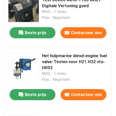
Digitale Vertoning goed
MOQ：1 reeks
Hydraulische Elektrische Pomp
Prijs：Negotiate
De Testapparaat van de brandstofklep
Beste prijs
Contacteer ons
Het hydraulische Bout Spannen
Het hulpmarine diesel engine fuel
valve-Testen voor H21 H32 vtu-
Hydraulische Cilinderhefboom
H003
MOQ：1 reeks
hydraulische torsiemoersleutels
Prijs：Negotiate
Beste prijs
Contacteer ons
Pneumatische Torsiemoersleutel
Elektrische Torsiemoersleutels