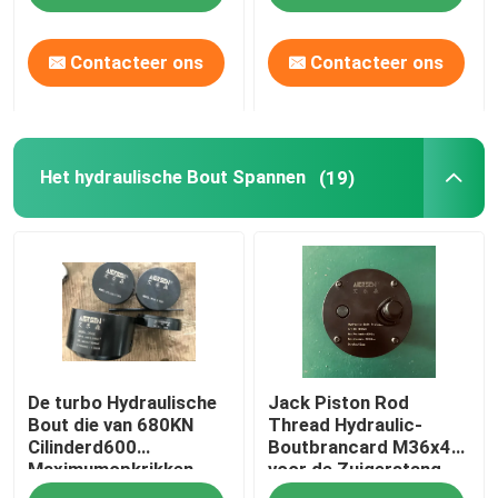
Contacteer ons
Contacteer ons
Het hydraulische Bout Spannen
(19)
De turbo Hydraulische
Jack Piston Rod
Bout die van 680KN
Thread Hydraulic-
Cilinderd600
Boutbrancard M36x4
Maximumopkrikken
voor de Zuigerstang
spannen
van S80mec