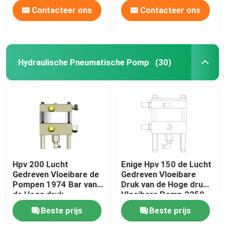
Contacteer ons
Contacteer ons
Hydraulische Pneumatische Pomp
(30)
Hpv 200 Lucht
Enige Hpv 150 de Lucht
Gedreven Vloeibare de
Gedreven Vloeibare
Pompen 1974 Bar van
Druk van de Hoge druk
de Hoge druk
Vloeibare Pomp 2250
Hydraulische
Bar
Beste prijs
Beste prijs
Pneumatische Pomp