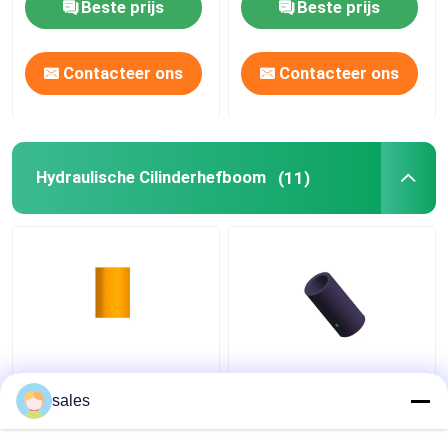
Beste prijs
Beste prijs
Contacteer ons
Contacteer ons
Hydraulische Cilinderhefboom
(11)
Enige van de de
70MPa-RC-Reeksen
Cilinderhefboom RAC
Cilinder Enig
sales
van het
Waarnemend
Acterenaluminium
Hydraulisch Jack