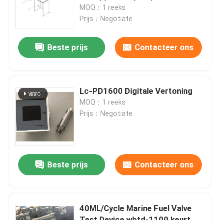
Dieselmotor van Meb Mec
MOQ：1 reeks
Prijs：Negotiate
Over ons
Beste prijs
Contacteer ons
Fabriekstocht
Kwaliteitscontrole
Lc-PD1600 Digitale Vertoning
MOQ：1 reeks
Prijs：Negotiate
Nieuws
Vraag een offerte
Beste prijs
Contacteer ons
Hydraulische Hoge drukpomp
40ML/Cycle Marine Fuel Valve
Hydraulische Pneumatische Pomp
Test Device wbtd-1100 keurt