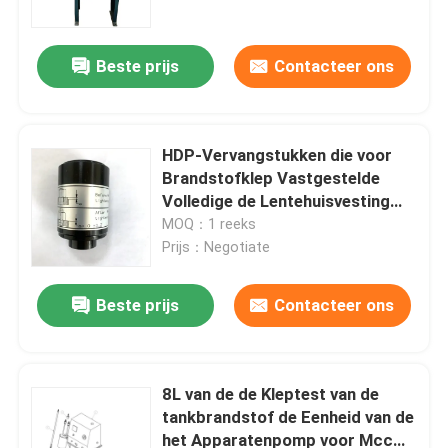
Beste prijs
Contacteer ons
HDP-Vervangstukken die voor
Brandstofklep Vastgestelde
Volledige de Lentehuisvesting
testen
MOQ：1 reeks
Prijs：Negotiate
Beste prijs
Contacteer ons
Thuis
Producten
8L van de de Kleptest van de
tankbrandstof de Eenheid van de
het Apparatenpomp voor Mcc
Video's