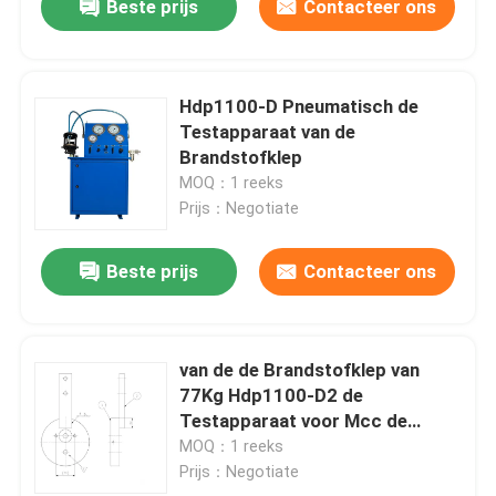
Beste prijs
Contacteer ons
Hdp1100-D Pneumatisch de
Testapparaat van de
Brandstofklep
MOQ：1 reeks
Prijs：Negotiate
Beste prijs
Contacteer ons
van de de Brandstofklep van
77Kg Hdp1100-D2 de
Testapparaat voor Mcc de
Dieselmotormeetapparaat van
MOQ：1 reeks
Meb Mec Mk
Prijs：Negotiate