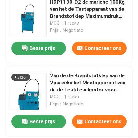
HDP1100-D2 de mariene 100Kg-
van het de Testapparaat van de
De Hulpmiddelen van de flensseparator
Brandstofklep Maximumdruk
1100Bar
MOQ：1 reeks
Prijs：Negotiate
Hydraulische componenten
Beste prijs
Contacteer ons
Het Hulpmiddel van de gasdetector
2 de Delen van de slagdieselmotor
Van de de Brandstofklep van de
Vpureeks het Meetapparaat van
de de Testdieselmotor voor
4 de Delen van de slagdieselmotor
Hoofd en Hulpdieselmotoren
MOQ：1 reeks
Prijs：Negotiate
Beste prijs
Contacteer ons