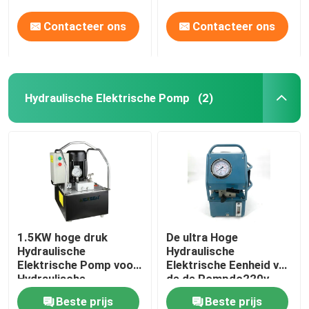
Contacteer ons
Contacteer ons
Hydraulische Elektrische Pomp
(2)
1.5KW hoge druk
De ultra Hoge
Hydraulische
Hydraulische
Elektrische Pomp voor
Elektrische Eenheid van
Hydraulische
de de Pompdc220v
Arbeidsvoorwaarden
Hydraulische Macht
Beste prijs
Beste prijs
van 200MPa 2000Bar