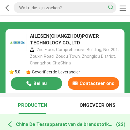
AILESEN(CHANGZHOU)POWER
TECHNOLOGY CO.,LTD
2nd Floor, Comprehensive Building, No. 201,
Zouxin Road, Zouqu Town, Zhonglou District,
Changzhou City,China
5.0
Geverifieerde Leverancier
Bel nu
Contacteer ons
PRODUCTEN
ONGEVEER ONS
China De Testapparaat van de brandstofklep
(22)