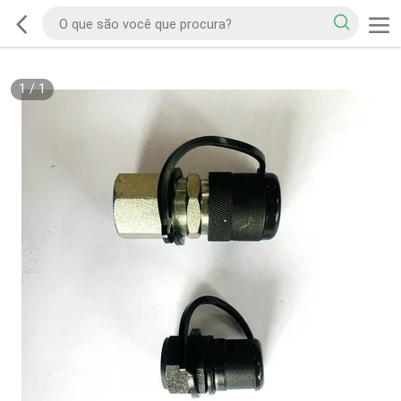
1
/
1