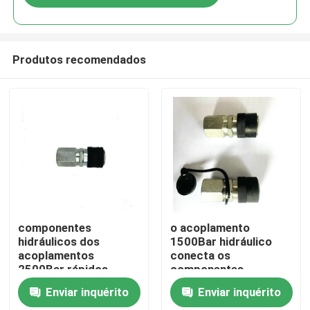
Produtos recomendados
Para casa
componentes
o acoplamento
hidráulicos dos
1500Bar hidráulico
acoplamentos
conecta os
Produtos
2500Bar rápidos
componentes
hidráulicos
hidráulicos ultra de
Enviar inquérito
Enviar inquérito
alta pressão
Vídeos