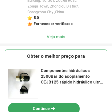
Building, No. 201, Zouxin Road,
Zouqu Town, Zhonglou District,
Changzhou City ,China
5.0
Fornecedor verificado
Veja mais
Obter o melhor preço para
Componentes hidráulicos
2500Bar do acoplamento
CEJB125 rápido hidráulico ultra
de alta pressão
Continue