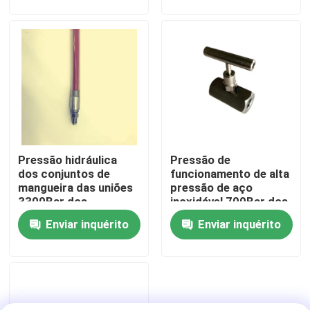
Sobre nós
Visita à fábrica
Controle de qualidade
Pressão hidráulica
Pressão de
Notícias
dos conjuntos de
funcionamento de alta
mangueira das uniões
pressão de aço
3300Bar dos
inoxidável 700Bar dos
Solicite um orçamento
componentes
componentes
Enviar inquérito
Enviar inquérito
hidráulicos da
hidráulicos de válvula
mangueira
de regulador de
pressão
Bomba de alta pressão hidráulica
Bomba pneumática hidráulica