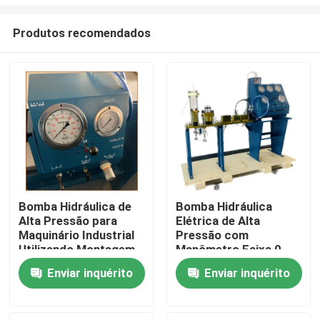
Produtos recomendados
Bomba Hidráulica de
Bomba Hidráulica
Alta Pressão para
Elétrica de Alta
Para casa
Maquinário Industrial
Pressão com
Utilizando Montagem
Manômetro Faixa 0-
em Flange ou Base
3000Bar Otimizada
Produtos
Enviar inquérito
Enviar inquérito
para Operação
para Sistemas de
Industrial
Bomba Hidráulica
Vídeos