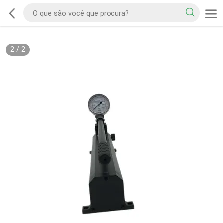
2
/
2