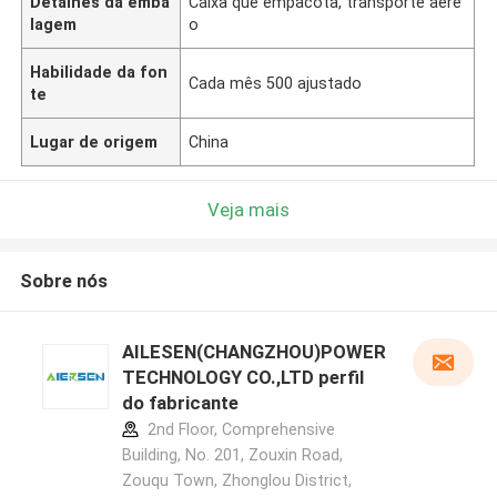
Detalhes da emba
Caixa que empacota, transporte aére
lagem
o
Habilidade da fon
Cada mês 500 ajustado
te
Lugar de origem
China
Veja mais
Sobre nós
AILESEN(CHANGZHOU)POWER
TECHNOLOGY CO.,LTD perfil
do fabricante
2nd Floor, Comprehensive
Building, No. 201, Zouxin Road,
Zouqu Town, Zhonglou District,