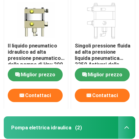
Il liquido pneumatico
Singoli pressione fluida
idraulico ad alta
ad alta pressione
pressione pneumatico
liquida pneumatica
della pompa di Hpv 200
2250 Antivari della
pompa 1974 Antivari
pompa di Hpv 150
Miglior prezzo
Miglior prezzo
Contattaci
Contattaci
Casa.
Prodotti
Pompa elettrica idraulica
(2)
Video