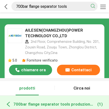
AILESEN(CHANGZHOU)POWER
TECHNOLOGY CO.,LTD
2nd Floor, Comprehensive Building, No. 201,
Zouxin Road, Zouqu Town, Zhonglou District,
Changzhou City,Cina
5.0
Fornitore verificato
chiamare ora
Contattaci
prodotti
Circa noi
700bar flange separator tools produzione online
(1)