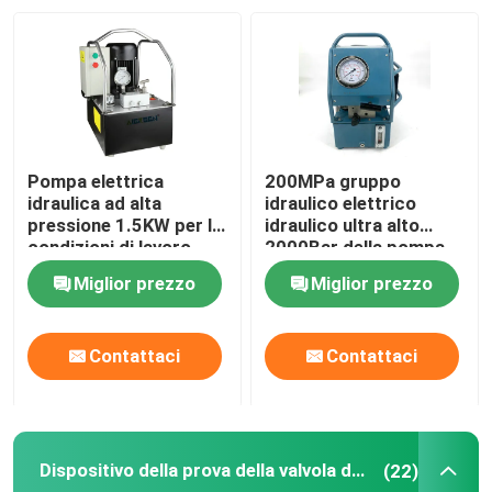
Su di noi
Visita alla fabbrica
Pompa elettrica
200MPa gruppo
Controllo della qualità
idraulica ad alta
idraulico elettrico
pressione 1.5KW per le
idraulico ultra alto
condizioni di lavoro
2000Bar della pompa
idrauliche
DC220V
Notizie
Miglior prezzo
Miglior prezzo
Chiedi un preventivo
Contattaci
Contattaci
Pompa ad alta pressione idraulica
Dispositivo della prova della valvola del combustibile
(22)
Pompa pneumatica idraulica