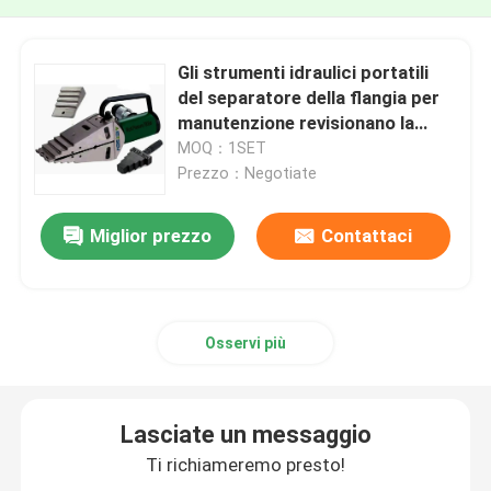
Gli strumenti idraulici portatili
del separatore della flangia per
manutenzione revisionano la
prova e la sostituzione della
MOQ：1SET
valvola
Prezzo：Negotiate
Miglior prezzo
Contattaci
Osservi più
Lasciate un messaggio
Ti richiameremo presto!