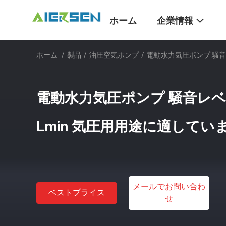
ホーム
企業情報
ホーム
/
製品
/
油圧空気ポンプ
/
電動水力気圧ポンプ 騒音レベ
電動水力気圧ポンプ 騒音レベル 6
Lmin 気圧用用途に適してい
メールでお問い合わ
ベストプライス
せ