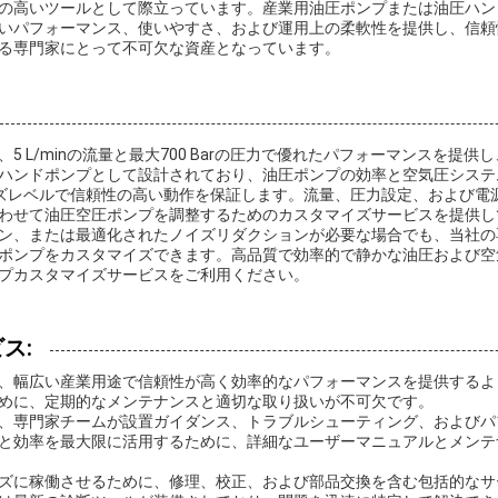
の高いツールとして際立っています。産業用油圧ポンプまたは油圧ハン
いパフォーマンス、使いやすさ、および運用上の柔軟性を提供し、信頼
る専門家にとって不可欠な資産となっています。
5 L/minの流量と最大700 Barの圧力で優れたパフォーマンスを提
ハンドポンプとして設計されており、油圧ポンプの効率と空気圧システ
ノイズレベルで信頼性の高い動作を保証します。流量、圧力設定、および電
わせて油圧空圧ポンプを調整するためのカスタマイズサービスを提供し
ン、または最適化されたノイズリダクションが必要な場合でも、当社の
ポンプをカスタマイズできます。高品質で効率的で静かな油圧および空
プカスタマイズサービスをご利用ください。
ス:
、幅広い産業用途で信頼性が高く効率的なパフォーマンスを提供するよ
めに、定期的なメンテナンスと適切な取り扱いが不可欠です。
、専門家チームが設置ガイダンス、トラブルシューティング、およびパ
と効率を最大限に活用するために、詳細なユーザーマニュアルとメンテ
ズに稼働させるために、修理、校正、および部品交換を含む包括的なサ