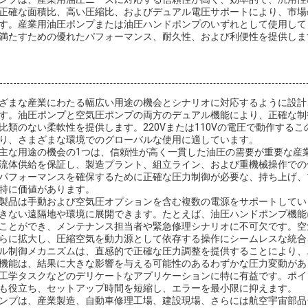
正確な面積比、高い圧縮比、およびデュアル電圧サポートにより、市場
す。産業用油圧ポンプまたは油圧ハンドポンプのいずれとして使用して
満たすための優れたパフォーマンス、耐久性、および利便性を提供しま
ざまな産業にわたる幅広い用途の機会とシナリオに対応するように設計
す。油圧ポンプと空気圧ポンプの両方のデュアル機能により、正確な制
比類のない柔軟性を提供します。220Vまたは110Vの電圧で動作する
り、さまざまな環境でのグローバルな使用に適しています。
主な用途の機会の1つは、信頼性が高く一貫した油圧の需要が重要な産業環境
流体供給を保証し、製造プラント、組立ライン、および重機械操作での
パフォーマンスを確保するために正確な圧力制御が必要な、持ち上げ、
特に価値があります。
製品は手動および空気圧オプションを含む複数の電源をサポートしてい
きない遠隔地や環境に展開できます。たとえば、油圧ハンドポンプ機能
ことができ、メンテナンス担当者や緊急修理シナリオに不可欠です。空
らに拡大し、圧縮空気を動力源として依存する操作にシームレスな統合
ル制御メカニズムは、直感的で正確な圧力調整を提供することにより、
機能は、結果に大きな影響を与える可能性のあるわずかな圧力変動があ
工学タスクなどのデリケートなアプリケーションに特に有益です。ポイ
も役立ち、セットアップ時間を短縮し、エラーを最小限に抑えます。
ンプは、産業製造、自動車修理工場、建設現場、さらには航空宇宙部品