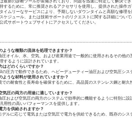
は最新の診断ツールが装備されており、問題を迅速に特定して解決でき
持するために、常に推奨されるアクセサリを使用し、提供された操作ガ
タイムリーなサービスにより、予期しないダウンタイムと高額な修理を
スケジュール、または技術サポートのリクエストに関する詳細について
公式サポートウェブサイトにアクセスしてください。
どのような種類の流体を処理できますか？
は、油圧オイル、水、空気、および産業用途で一般的に使用されるその他の
理するように設計されています。
圧力はどのくらいですか？
00 PSIの圧力で動作できるため、ヘビーデューティー油圧および空気圧シ
どのような材料が使用されていますか？
な環境での耐食性と長寿命を確保するために、高品質のステンレス鋼と耐久
び空気圧の両方の用途に適していますか？
プは油圧および空気圧の両方のシステムで効率的に機能するように特別に設
汎用性の高いパフォーマンスを提供します。
に電力を供給されますか？
は、モデルに応じて電気または空気圧で電力を供給できるため、既存のシス