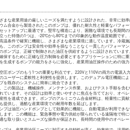
ざまな産業用途の厳しいニーズを満たすように設計された、非常に効率
ウム合金から製造されたこのポンプは、優れた耐久性と軽量なパフォー
セットアップに最適です。堅牢な構造により、困難な環境でも長期間の
立った特徴の1つは、-20℃から80℃までの印象的な動作温度範囲です
高温条件で確実に機能し、さまざまな産業環境に適しています。冷蔵施
も、このポンプは安全性や効率を損なうことなく一貫したパフォーマン
たこのポンプは、正確で制御された油圧を供給するように設計されていま
確保するために正確な圧力制御を必要とするアプリケーションに特に重要で
を生成するポンプの能力をさらに強化し、産業用油圧操作のための強力
空圧ポンプのもう1つの重要な利点です。220Vと110Vの両方の電源入
のユーザーに柔軟性と利便性を提供します。このデュアル電圧機能によ
プを既存のシステムに簡単に統合できます。
、この製品は、機械操作、メンテナンス作業、およびテスト手順を含む
れています。その設計は効率と使いやすさに焦点を当てており、オペレ
産性を達成できます。ポンプのアルミニウム合金材料は、軽量性に貢献
も提供し、過酷な産業環境での耐用年数を延ばします。
ンプは油圧ハンドポンプとして効果的に機能し、自動電源が利用できな
します。この機能は、緊急事態や電力供給が限られている遠隔地で特に
適な取り扱いとスムーズな操作が保証され、長時間の使用中のオペレー
ンプは、産業用油圧ニーズに対応する信頼性が高く、効率的で、汎用性