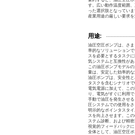
す。広い動作温度範囲、
った選択肢となっていま
産業用途の厳しい要求を
用途:
油圧空圧ポンプは、さま
率的なソリューションで
スを必要とするタスクに
気システムと互換性があ
この油圧ポンプモデルの
量は、安定した効率的な
油圧ポンプは、安全性と
タスクを含むシナリオで
電気電源に加えて、この
り、電気がすぐに利用で
手動で油圧を発生させる
圧システムでの使用をさ
明示的なポインタスタイ
スを向上させます。この
ステム診断、および精密
視覚的フィードバックに
全体として、油圧空圧ポ