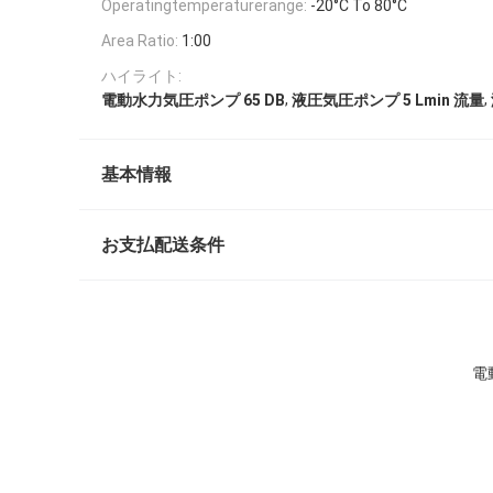
Operatingtemperaturerange:
-20°C To 80°C
Area Ratio:
1:00
ハイライト:
,
,
電動水力気圧ポンプ 65 DB
液圧気圧ポンプ 5 Lmin 流量
基本情報
お支払配送条件
電