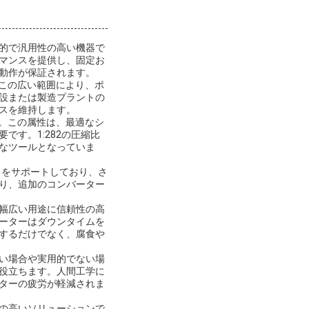
的で汎用性の高い機器で
マンスを提供し、固定お
動作が保証されます。
。この広い範囲により、ポ
設または製造プラントの
スを維持します。
す。この属性は、最適なシ
す。1:282の圧縮比
なツールとなっていま
力をサポートしており、さ
り、追加のコンバーター
幅広い用途に信頼性の高
ーターはダウンタイムを
するだけでなく、腐食や
い場合や実用的でない場
役立ちます。人間工学に
ターの疲労が軽減されま
の高いソリューションで