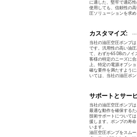
に適した、堅牢で適応性
使用しても、信頼性の高
圧ソリューションを求め
カスタマイズ:
当社の油圧空圧ポンプは、
です。汎用性の高い油圧
て、わずか65 DBの
客様の特定のニーズに合
上、特定の電源オプショ
確な要件を満たすように
いては、当社の油圧ポン
サポートとサービ
当社の油圧空圧ポンプは
最適な動作を確保するた
技術サポートについては
援します。ポンプの寿命
います。
油圧空圧ポンプをスムー