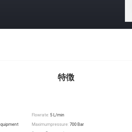
特徴
Flowrate:
5 L/min
 Equipment
Maximumpressure:
700 Bar