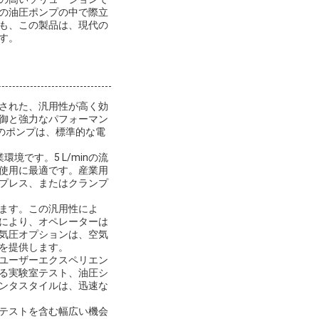
の油圧ポンプの中で際立
も、この製品は、現代の
す。
された、汎用性が高く効
御と強力なパフォーマン
このポンプは、標準的な電
です。5 L/minの流
使用に最適です。産業用
プレス、またはクランプ
ます。この汎用性によ
により、オペレーターは
気圧オプションは、空気
を提供します。
ユーザーエクスペリエン
る実験室テスト、油圧シ
ンタスタイルは、迅速な
テストを含む幅広い機会