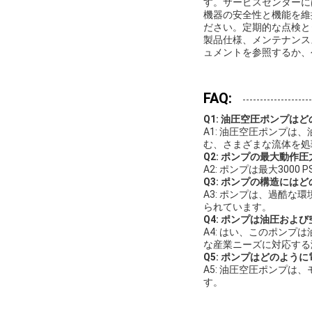
す。サービスセンターに
機器の安全性と機能を維
ださい。定期的な点検と
製品仕様、メンテナンス
ュメントを参照するか、
FAQ:
Q1: 油圧空圧ポンプは
A1: 油圧空圧ポンプ
む、さまざまな流体を処
Q2: ポンプの最大動作
A2: ポンプは最大30
Q3: ポンプの構造には
A3: ポンプは、過酷
られています。
Q4: ポンプは油圧およ
A4: はい、このポン
な産業ニーズに対応する
Q5: ポンプはどのよう
A5: 油圧空圧ポンプ
す。