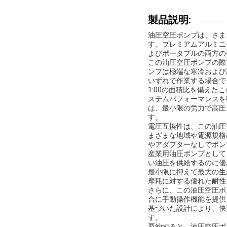
製品説明:
油圧空圧ポンプは、さま
す。プレミアムアルミニ
よびポータブルの両方の
この油圧空圧ポンプの際
ンプは極端な寒冷および
いずれで作業する場合で
1:00の面積比を備え
ステムパフォーマンスを
は、最小限の労力で高圧
す。
電圧互換性は、この油圧
まざまな地域や電源規格
やアダプターなしでポン
産業用油圧ポンプとして
い油圧を供給するのに優
最小限に抑えて最大の生
摩耗に対する優れた耐性
さらに、この油圧空圧ポ
合に手動操作機能を提供
基づいた設計により、快
す。
要約すると、油圧空圧ポ