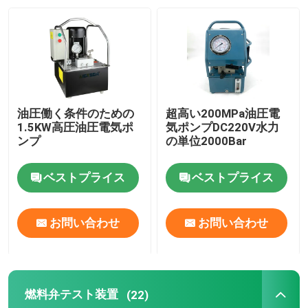
わたしたち に つい て
工場 ツアー
油圧働く条件のための
超高い200MPa油圧電
品質管理
1.5KW高圧油圧電気ポ
気ポンプDC220V水力
ンプ
の単位2000Bar
ニュース
ベストプライス
ベストプライス
引金 を 求め て ください
お問い合わせ
お問い合わせ
油圧高圧ポンプ
燃料弁テスト装置
(22)
油圧空気ポンプ