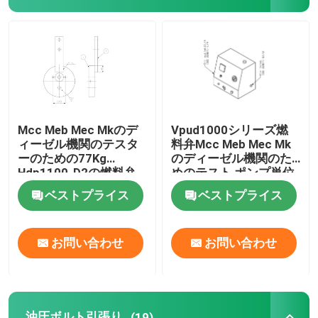
油圧電気ポンプ
燃料弁テスト装置
油圧ボルト引張り
Mcc Meb Mec Mkのデ
Vpud1000シリーズ燃
ィーゼル機関のテスタ
料弁Mcc Meb Mec Mk
ーのための77Kg
のディーゼル機関のた
水圧シリンダジャック
Hdp1100-D2の燃料弁
めのテスト ポンプ単位
テスト装置
ベストプライス
ベストプライス
油圧トルク レンチ
お問い合わせ
お問い合わせ
空気のトルク レンチ
電気トルク レンチ
油圧ボルト引張り
(19)