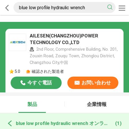
AILESEN(CHANGZHOU)POWER
TECHNOLOGY CO.,LTD
2nd Floor, Comprehensive Building, No. 201,
Zouxin Road, Zouqu Town, Zhonglou District,
Changzhou City,中国
5.0
確認された製造者
今すぐ電話
お問い合わせ
製品
企業情報
blue low profile hydraulic wrench オンライン製造
(1)