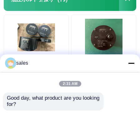
フランジの分離器用具
油圧部品
ガス探知器用具
ターボ680KN油圧ボル
ジャック ピストン棒の
sales
ト引張りにシリンダー
糸のS80mecピストン
2つの打撃のディーゼル機関の部品
D600最高に持ち上がる
棒のための油圧ボルト
こと
伸張器M36x4
2:31 AM
ベストプライス
ベストプライス
4つの打撃のディーゼル機関の部品
Good day, what product are you looking 
for?
お問い合わせ
お問い合わせ
多くを見て下さい