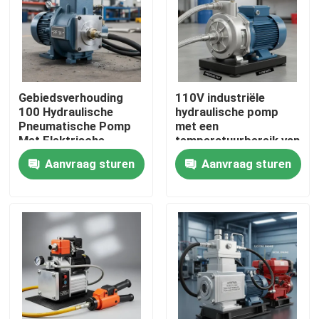
Gebiedsverhouding
110V industriële
100 Hydraulische
hydraulische pomp
Pneumatische Pomp
met een
Met Elektrische
temperatuurbereik van
Handmatige
min 20°C tot 80°C
Aanvraag sturen
Aanvraag sturen
Aangedreven
Duurzame constructie
Luchtbron en
op lange termijn
Compressieverhouding
1282 Ontworpen voor
Thuis
Bedrijf
Producten
Video's