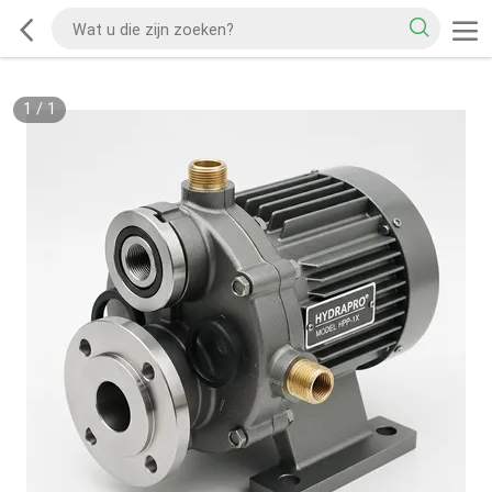
1
/
1