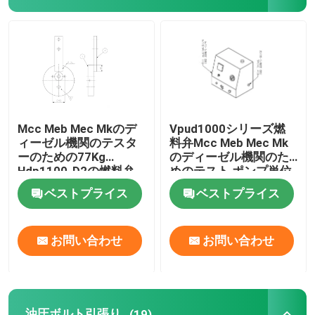
油圧電気ポンプ
燃料弁テスト装置
油圧ボルト引張り
Mcc Meb Mec Mkのデ
Vpud1000シリーズ燃
ィーゼル機関のテスタ
料弁Mcc Meb Mec Mk
ーのための77Kg
のディーゼル機関のた
水圧シリンダジャック
Hdp1100-D2の燃料弁
めのテスト ポンプ単位
テスト装置
ベストプライス
ベストプライス
油圧トルク レンチ
お問い合わせ
お問い合わせ
空気のトルク レンチ
電気トルク レンチ
油圧ボルト引張り
(19)