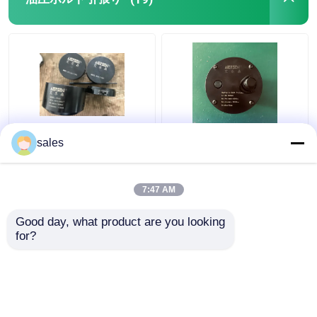
フランジの分離器用具
油圧部品
ガス探知器用具
ターボ680KN油圧ボル
ジャック ピストン棒の
sales
ト引張りにシリンダー
糸のS80mecピストン
2つの打撃のディーゼル機関の部品
D600最高に持ち上がる
棒のための油圧ボルト
こと
伸張器M36x4
7:47 AM
ベストプライス
ベストプライス
4つの打撃のディーゼル機関の部品
Good day, what product are you looking 
for?
お問い合わせ
お問い合わせ
多くを見て下さい