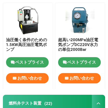
わたしたち に つい て
工場 ツアー
油圧働く条件のための
超高い200MPa油圧電
品質管理
1.5KW高圧油圧電気ポ
気ポンプDC220V水力
ンプ
の単位2000Bar
ニュース
ベストプライス
ベストプライス
引金 を 求め て ください
お問い合わせ
お問い合わせ
油圧高圧ポンプ
燃料弁テスト装置
(22)
油圧空気ポンプ