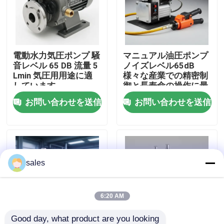
わたしたち に つい て
電動水力気圧ポンプ 騒
マニュアル油圧ポンプ
工場 ツアー
音レベル 65 DB 流量 5
ノイズレベル65dB
Lmin 気圧用用途に適
様々な産業での精密制
しています
御と長寿命の操作に最
品質管理
適
お問い合わせを送信
お問い合わせを送信
ニュース
引金 を 求め て ください
sales
油圧高圧ポンプ
6:20 AM
油圧空気ポンプ
Good day, what product are you looking 