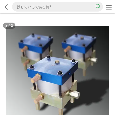
2
/
2