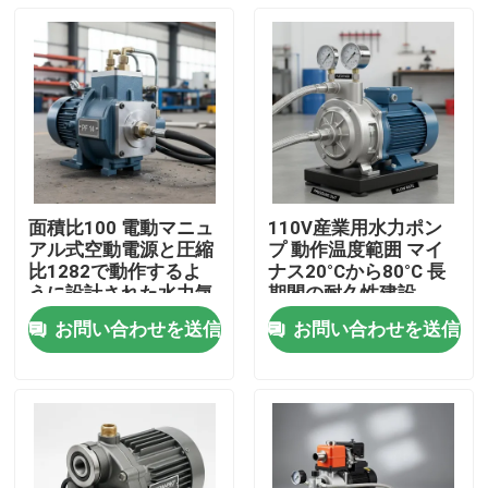
面積比100 電動マニュ
110V産業用水力ポン
アル式空動電源と圧縮
プ 動作温度範囲 マイ
比1282で動作するよ
ナス20°Cから80°C 長
うに設計された水力気
期間の耐久性建設
圧ポンプ
お問い合わせを送信
お問い合わせを送信
家へ
製品
ビデオ