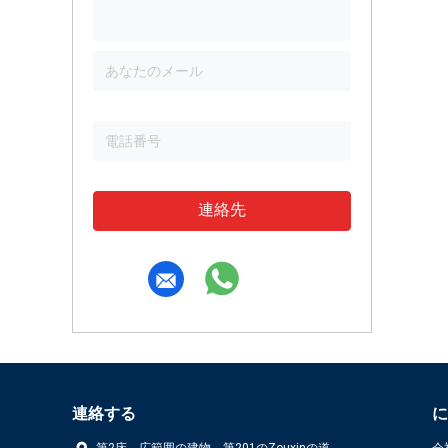
連絡先
連絡する
に