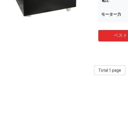
電圧
モーター力
ベスト
Total 1 page