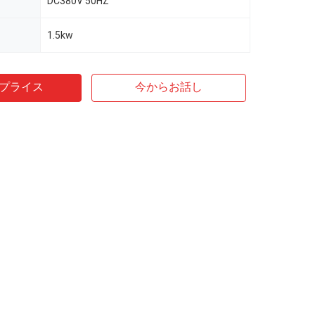
DC380V 50HZ
1.5kw
プライス
今からお話し