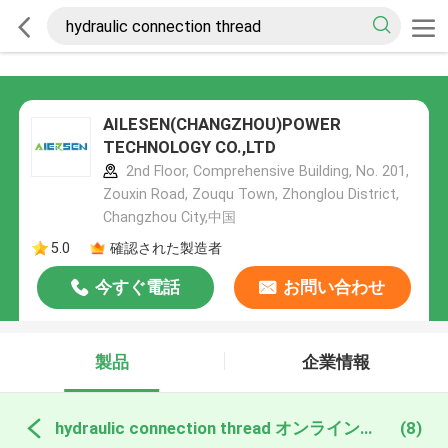
AILESEN(CHANGZHOU)POWER
TECHNOLOGY CO.,LTD
2nd Floor, Comprehensive Building, No. 201,
Zouxin Road, Zouqu Town, Zhonglou District,
Changzhou City,中国
5.0
確認された製造者
今すぐ電話
お問い合わせ
製品
企業情報
hydraulic connection thread オンライン製造
(8)