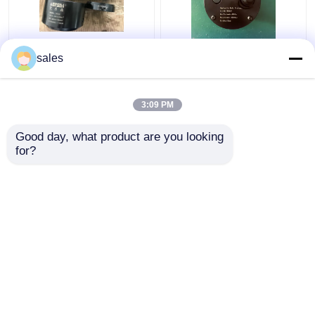
ターボ680KN油圧ボル
ジャック ピストン棒の
sales
ト引張りにシリンダー
糸のS80mecピストン
D600最高に持ち上がる
棒のための油圧ボルト
こと
伸張器M36x4
3:09 PM
ベストプライス
ベストプライス
Good day, what product are you looking 
for?
お問い合わせ
お問い合わせ
多くを見て下さい
ホーム
企業情報
お問い合わせ
Desktop Site
地図
Privacy Policy