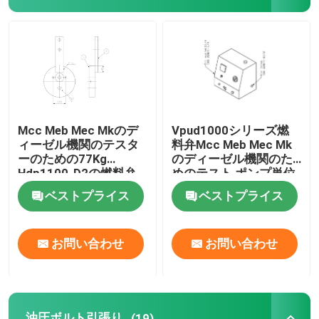
油圧電気ポンプ
燃料弁テスト装置
油圧ボルト引張り
Mcc Meb Mec Mkのデ
Vpud1000シリーズ燃
ィーゼル機関のテスタ
料弁Mcc Meb Mec Mk
ーのための77Kg
のディーゼル機関のた
水圧シリンダジャック
Hdp1100-D2の燃料弁
めのテスト ポンプ単位
テスト装置
ベストプライス
ベストプライス
油圧トルク レンチ
お問い合わせ
お問い合わせ
空気のトルク レンチ
電気トルク レンチ
油圧ボルト引張り
(19)