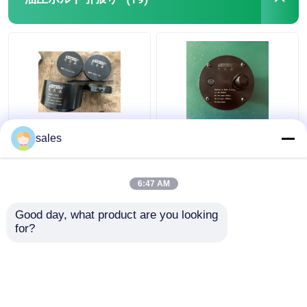
フランジの分離器用具
油圧部品
ガス探知器用具
ターボ680KN油圧ボル
ジャック ピストン棒の
sales
ト引張りにシリンダー
糸のS80mecピストン
2つの打撃のディーゼル機関の部品
D600最高に持ち上がる
棒のための油圧ボルト
こと
伸張器M36x4
6:47 AM
ベストプライス
ベストプライス
4つの打撃のディーゼル機関の部品
Good day, what product are you looking 
for?
お問い合わせ
お問い合わせ
多くを見て下さい