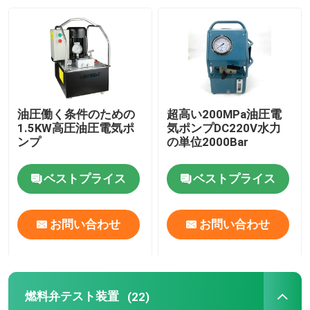
わたしたち に つい て
工場 ツアー
油圧働く条件のための
超高い200MPa油圧電
品質管理
1.5KW高圧油圧電気ポ
気ポンプDC220V水力
ンプ
の単位2000Bar
ニュース
ベストプライス
ベストプライス
引金 を 求め て ください
お問い合わせ
お問い合わせ
油圧高圧ポンプ
燃料弁テスト装置
(22)
油圧空気ポンプ