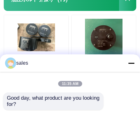
フランジの分離器用具
油圧部品
ガス探知器用具
ターボ680KN油圧ボル
ジャック ピストン棒の
sales
ト引張りにシリンダー
糸のS80mecピストン
2つの打撃のディーゼル機関の部品
D600最高に持ち上がる
棒のための油圧ボルト
こと
伸張器M36x4
11:35 AM
ベストプライス
ベストプライス
4つの打撃のディーゼル機関の部品
Good day, what product are you looking 
for?
お問い合わせ
お問い合わせ
多くを見て下さい