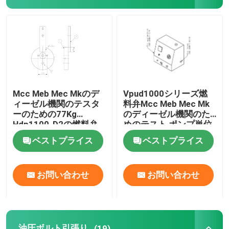
油圧電気ポンプ
燃料弁テスト装置
油圧ボルト引張り
Mcc Meb Mec Mkのデ
Vpud1000シリーズ燃
ィーゼル機関のテスタ
料弁Mcc Meb Mec Mk
ーのための77Kg
のディーゼル機関のた
水圧シリンダジャック
Hdp1100-D2の燃料弁
めのテスト ポンプ単位
テスト装置
ベストプライス
ベストプライス
油圧トルク レンチ
お問い合わせ
お問い合わせ
空気のトルク レンチ
電気トルク レンチ
油圧ボルト引張り
(19)