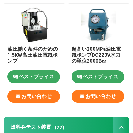
わたしたち に つい て
工場 ツアー
油圧働く条件のための
超高い200MPa油圧電
品質管理
1.5KW高圧油圧電気ポ
気ポンプDC220V水力
ンプ
の単位2000Bar
ニュース
ベストプライス
ベストプライス
引金 を 求め て ください
お問い合わせ
お問い合わせ
油圧高圧ポンプ
燃料弁テスト装置
(22)
油圧空気ポンプ