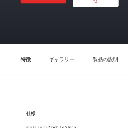
せ
特徴
ギャラリー
製品の説明
仕様
Inletsize:
1/2 Inch To 2 Inch