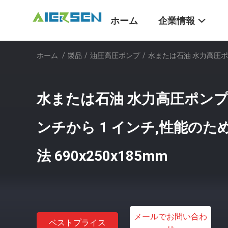
ホーム
企業情報
ホーム
/
製品
/
油圧高圧ポンプ
/
水または石油 水力高圧ポンプ
水または石油 水力高圧ポンプ 出
ンチから 1 インチ,性能の
法 690x250x185mm
メールでお問い合わ
ベストプライス