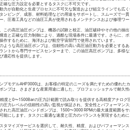
正確な圧力設定を必要とするタスクに不可欠です。
動力が自動化と生産プロセスに不可欠な製造および組立ラインでも広く
タンピング、成形、材料処理などの用途をサポートし、スムーズで一貫
ー、圧着工具などの油圧工具が使用されるメンテナンスおよび修理ワー
、この高圧油圧ポンプは、機器の試験と校正、油圧破砕やその他の抽出
構造と正確な圧力制御により、過酷な現場条件に最適です。さらに、ポ
操作するために、海洋および航空宇宙部門で使用されています。
のような高圧油圧ポンプは、信頼性の高い高圧油圧動力を必要とするあ
ラントから専門サービスセンターまで、この油圧高圧ポンプは、多様な
び適応性を提供します。
ンプモデルAHP3000は、お客様の特定のニーズを満たすための優れた
ポンプは、さまざまな産業用途に適した、プロフェッショナルで耐久性
1.0の精度と0〜1500Barの圧力計範囲で読み取りを提供する高精度アナ
の圧力レベルの信頼性の高い監視が保証され、安全性とパフォーマンス
れた高圧油圧ハンドポンプは、1500〜3000 RPMの最大速度範囲を
可能にします。タスクに最適な速度と圧力のバランスを実現するために
スタマイズサービスを選択して、耐久性、精度、およびパフォーマンス