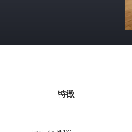
特徴
Liquid Outlet:
PF 1/4″