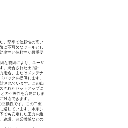
た、堅牢で信頼性の高い
御に不可欠なツールとし
効率性と信頼性が最重要
広範囲な範囲により、ユーザ
す。統合された圧力計
力用途、またはメンテナ
ドバックを提供します。
設計されています。この出
ズされたセットアップに
グとの互換性を容易にしま
に対応できます。
の互換性です。この二重
に適しています。水系シ
下でも安定した圧力を維
、建設、農業機械などの