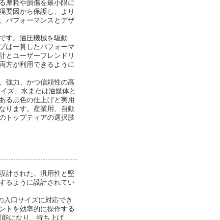
る摩耗や損傷を最小限に
境要因から保護し、より
、パフォーマンスとデザ
です。油圧機械を駆動
プは一貫したパフォーマ
計とユーザーフレンドリ
両方が利用できるように
、強力、かつ信頼性の高
口サイズ、水または油媒体と
ある黒色の仕上げと実用
なります。産業用、自動
のトップティアの選択肢
に設計された、汎用性と堅
するように設計されてい
での入口サイズに対応でき
ントを効率的に操作する
可能になり、持ち上げ、