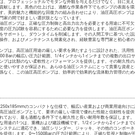
は、プロフェッショナルでモダンな外観を与えるだけでなく、目に見え
貢献します。黒色の仕上げは、過酷な作業条件下でもポンプの表面を環
す。美的魅力と機能的な回復力の組み合わせにより、油圧高圧ポンプは
門家の間で好ましい選択肢となっています。
油圧ポンプは、正確な圧力制御と高出力出力を必要とする用途に不可欠
度の圧力試験を容易にするために必要な力を提供します。油圧高圧ポン
をサポートし、ダウンタイムを削減します。その人間工学に基づいた設
操作、およびメンテナンスも簡素化され、経験豊富な専門家と初心者の
ンプは、高圧油圧用途の厳しい要求を満たすように設計された、汎用性
00 Barの幅広い圧力計範囲、1/4インチから1インチまでの複数の出
ンプは比類のない柔軟性とパフォーマンスを提供します。その耐久性の
と使いやすさが保証され、あらゆる油圧システムにとって貴重な資産と
係なく、この油圧高圧ポンプは、効率的で効果的な流体動力管理のため
x250x185mmのコンパクトな仕様で、幅広い産業および商業用途向け
高圧油圧ポンプとして、要求の厳しい環境で優れた性能と信頼性を提供
れており、最も過酷な条件下でも耐久性と長い耐用年数を保証します。
な用途の1つは、重機および建設機械です。1/2インチから2インチま
システムに適応でき、油圧シリンダー、ジャッキ、その他のコンポーネ
を提供します。0〜1500Barの圧力計範囲により、正確な監視と制御が