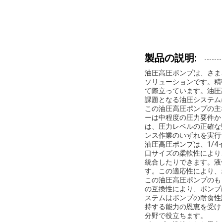
製品の説明:
油圧高圧ポンプは、さま
ソリューションです。精
て際立っています。油圧
課題となる油圧システム
この油圧高圧ポンプの主な
ーは中程度の圧力要件か
は、圧力レベルの正確な
ンス作業のいずれを実行
油圧高圧ポンプは、1/
口サイズの柔軟性により
統合したりできます。液
す。この適応性により、
この油圧高圧ポンプのも
の互換性により、ポンプ
ステムはポンプの耐食性
持する能力の恩恵を受け
分野で役立ちます。