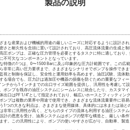
製品の説明
ざまな産業および機械的用途の厳しいニーズに対応するように設計され
密さと耐久性を念頭に置いて設計されており、高圧流体流量の生成と制
高圧ポンプは、正確な圧力管理を必要とするタスクに特に適しており、
に不可欠なコンポーネントとなっています。
特徴の1つは、0〜1500 Barに及ぶ印象的な圧力計範囲です。この
ら非常に高い圧力要求まで、さまざまなシナリオでポンプを操作できま
監視と制御を保証し、安全性と運用効率を高めます。油圧試験、流体動
する場合でも、圧力計は過加圧や機器の損傷を防ぐための重要なフィー
4インチから1インチまでの出口サイズ範囲を提供し、汎用性を考慮して
、ポンプを既存の油圧システムにシームレスに統合したり、カスタマイ
体出口はPF 1/4″として指定されており、幅広いホースとフィッティン
ポンプは複数の業界や用途で使用でき、さまざまな流体流量要件に容易
う1つの大きな利点は、さまざまな使用媒体、具体的には水または油と
は非常に汎用性が高く、どちらのタイプの流体も利用する油圧システム
設計の恩恵を受け、油系システムはポンプの堅牢な構造と、厳しい条件
ます。この汎用性により、ポンプの使いやすさが広がり、自動車、製造