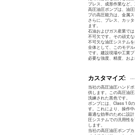
プレス、成形作業など、
高圧油圧ポンプは、油圧
プの高圧能力は、金属ス
さらに、プレス、カッタ
ます。
石油およびガス産業では
不可欠です。その頑丈な
不可欠な油圧システムを
全体として、このモデル
です。建設現場や工業プ
必要な強度、精度、およ
カスタマイズ:
当社の高圧油圧ハンドポ
供します。この高圧油圧
洗練された黒色です。
ポンプには、Class 
す。これにより、操作中
最適な効率のために設計さ
圧システムでの汎用性を
します。
当社の高圧油圧ポンプカ