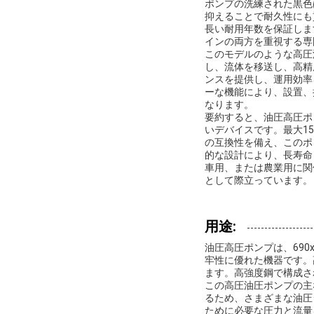
ポンプの洗練された黒色
抑えることで耐久性にも
長い耐用年数を保証しま
インの両方を重視する専
このモデルのような高圧
し、流体を移送し、高精
ンスを提供し、運用効率
ーな機能により、設置、
なります。
要約すると、油圧高圧ポ
いデバイスです。最大15
の互換性を備え、このポ
的な設計により、長寿命
車用、または農業用に関
として際立っています。
用途:
油圧高圧ポンプは、690
牢性に優れた機器です。
ます。高強度鋼で構成さ
この高圧油圧ポンプの主
るため、さまざまな油圧
ために必要な圧力と流量