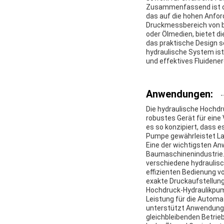
Zusammenfassend ist die
das auf die hohen Anfo
Druckmessbereich von bi
oder Ölmedien, bietet d
das praktische Design so
hydraulische System ist
und effektives Fluiden
Anwendungen:
Die hydraulische Hochdr
robustes Gerät für eine
es so konzipiert, dass 
Pumpe gewährleistet La
Eine der wichtigsten A
Baumaschinenindustrie.S
verschiedene hydraulis
effizienten Bedienung v
exakte Druckaufstellunge
Hochdruck-Hydraulikpum
Leistung für die Automa
unterstützt Anwendunge
gleichbleibenden Betrie