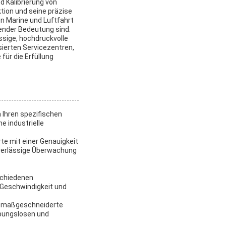
d Kalibrierung von
tion und seine präzise
en Marine und Luftfahrt
ender Bedeutung sind.
ssige, hochdruckvolle
isierten Servicezentren,
für die Erfüllung
Ihren spezifischen
e industrielle
e mit einer Genauigkeit
uverlässige Überwachung
schiedenen
 Geschwindigkeit und
e maßgeschneiderte
eibungslosen und