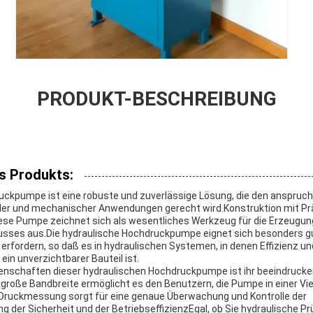
PRODUKT-BESCHREIBUNG
s Produkts:
uckpumpe ist eine robuste und zuverlässige Lösung, die den anspruc
ller und mechanischer Anwendungen gerecht wird.Konstruktion mit Pr
iese Pumpe zeichnet sich als wesentliches Werkzeug für die Erzeugu
usses aus.Die hydraulische Hochdruckpumpe eignet sich besonders gut
erfordern, so daß es in hydraulischen Systemen, in denen Effizienz un
ein unverzichtbarer Bauteil ist.
igenschaften dieser hydraulischen Hochdruckpumpe ist ihr beeindruc
e große Bandbreite ermöglicht es den Benutzern, die Pumpe in einer Vi
 Druckmessung sorgt für eine genaue Überwachung und Kontrolle der
 der Sicherheit und der BetriebseffizienzEgal, ob Sie hydraulische P