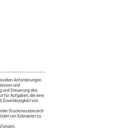
hsvollen Anforderungen
äzision und
ng und Steuerung des
 für Aufgaben, die eine
d Zuverlässigkeit von
kender Druckmessbereich
elzahl von Szenarien zu
rüfungen,