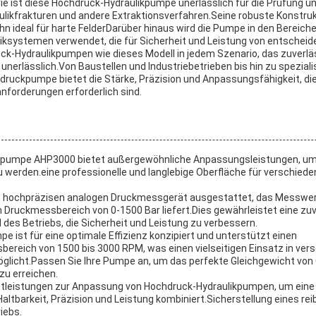
rie ist diese Hochdruck-Hydraulikpumpe unerlässlich für die Prüfung un
ulikfrakturen und andere Extraktionsverfahren.Seine robuste Konstruk
hn ideal für harte FelderDarüber hinaus wird die Pumpe in den Bereich
iksystemen verwendet, die für Sicherheit und Leistung von entscheid
k-Hydraulikpumpen wie dieses Modell in jedem Szenario, das zuverlä
, unerlässlich.Von Baustellen und Industriebetrieben bis hin zu spezial
druckpumpe bietet die Stärke, Präzision und Anpassungsfähigkeit, die 
nforderungen erforderlich sind.
pumpe AHP3000 bietet außergewöhnliche Anpassungsleistungen, um 
 werden.eine professionelle und langlebige Oberfläche für verschieden
m hochpräzisen analogen Druckmessgerät ausgestattet, das Messwert
m Druckmessbereich von 0-1500 Bar liefert.Dies gewährleistet eine z
des Betriebs, die Sicherheit und Leistung zu verbessern.
 ist für eine optimale Effizienz konzipiert und unterstützt einen
ereich von 1500 bis 3000 RPM, was einen vielseitigen Einsatz in ver
glicht.Passen Sie Ihre Pumpe an, um das perfekte Gleichgewicht von
zu erreichen.
stleistungen zur Anpassung von Hochdruck-Hydraulikpumpen, um ein
Haltbarkeit, Präzision und Leistung kombiniert.Sicherstellung eines r
iebs.