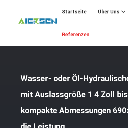
Startseite
Über Uns
Startseite
/
Produkte
/
Hydraulische Hochdruckpumpe
/
Referenzen
690x250x185mm Für Die Leistung
Wasser- oder Öl-Hydraulisc
mit Auslassgröße 1 4 Zoll bis
kompakte Abmessungen 690
die Leistung