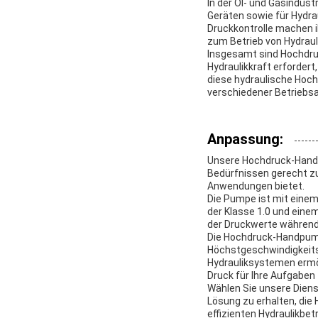
In der Öl- und Gasindust
Geräten sowie für Hydra
Druckkontrolle machen i
zum Betrieb von Hydraul
Insgesamt sind Hochdruc
Hydraulikkraft erfordert
diese hydraulische Hoch
verschiedener Betriebsa
Anpassung:
Unsere Hochdruck-Hand
Bedürfnissen gerecht zu
Anwendungen bietet.
Die Pumpe ist mit eine
der Klasse 1.0 und eine
der Druckwerte während 
Die Hochdruck-Handpumpe
Höchstgeschwindigkeitsb
Hydrauliksystemen ermö
Druck für Ihre Aufgaben 
Wählen Sie unsere Dien
Lösung zu erhalten, die 
effizienten Hydraulikbetr