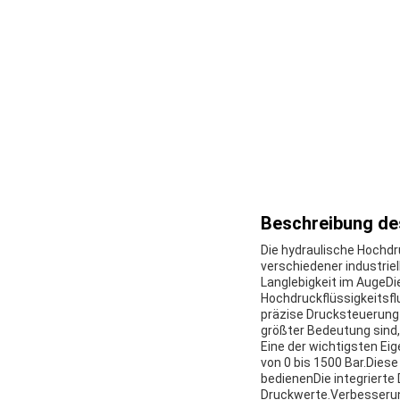
Beschreibung de
Die hydraulische Hochdr
verschiedener industrie
Langlebigkeit im AugeD
Hochdruckflüssigkeitsfl
präzise Drucksteuerung 
größter Bedeutung sind, 
Eine der wichtigsten E
von 0 bis 1500 Bar.Dies
bedienenDie integrierte
Druckwerte.Verbesserung