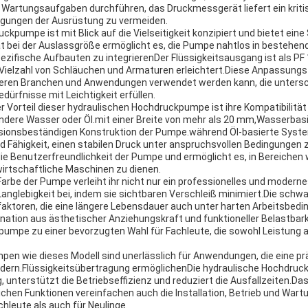
r Wartungsaufgaben durchführen, das Druckmessgerät liefert ein krit
gungen der Ausrüstung zu vermeiden.
ckpumpe ist mit Blick auf die Vielseitigkeit konzipiert und bietet eine
lität bei der Auslassgröße ermöglicht es, die Pumpe nahtlos in bestehe
ifische Aufbauten zu integrierenDer Flüssigkeitsausgang ist als PF
 Vielzahl von Schläuchen und Armaturen erleichtert.Diese Anpassungsfä
eren Branchen und Anwendungen verwendet werden kann, die untersc
dürfnisse mit Leichtigkeit erfüllen.
er Vorteil dieser hydraulischen Hochdruckpumpe ist ihre Kompatibilitä
ndere Wasser oder Öl.mit einer Breite von mehr als 20 mm,Wasserba
rosionsbeständigen Konstruktion der Pumpe.während Öl-basierte Syst
d Fähigkeit, einen stabilen Druck unter anspruchsvollen Bedingungen 
 die Benutzerfreundlichkeit der Pumpe und ermöglicht es, in Bereichen
wirtschaftliche Maschinen zu dienen.
arbe der Pumpe verleiht ihr nicht nur ein professionelles und moderne
Langlebigkeit bei, indem sie sichtbaren Verschleiß minimiert.Die schw
aktoren, die eine längere Lebensdauer auch unter harten Arbeitsbed
nation aus ästhetischer Anziehungskraft und funktioneller Belastbar
umpe zu einer bevorzugten Wahl für Fachleute, die sowohl Leistung 
en wie dieses Modell sind unerlässlich für Anwendungen, die eine pr
rdern.Flüssigkeitsübertragung ermöglichenDie hydraulische Hochdruck
g, unterstützt die Betriebseffizienz und reduziert die Ausfallzeiten.
ichen Funktionen vereinfachen auch die Installation, Betrieb und War
hleute als auch für Neulinge.