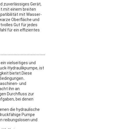
d zuverlässiges Gerät,
t.mit einem breiten
patibilität mit Wasser-
hwarze Oberfläche und
tvolles Gut für jedes
hl für ein effizientes
in vielseitiges und
ruck-Hydraulikpumpe, ist
keit bietet.Diese
Bedingungen..
maschinen- und
acht ihn an
gen Durchfluss zur
ufgaben, bei denen
enen die hydraulische
chdruckfähige Pumpe
n reibungslosen und