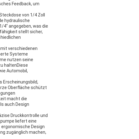
isches Feedback, um
 Steckdose von 1/4 Zoll
nde hydraulische
 1/4" angegeben, was die
higkeit stellt sicher,
hiedlichen
t mit verschiedenen
sierte Systeme
eme nutzen seine
zu haltenDiese
 wie Automobil,
s Erscheinungsbild,
arze Oberfläche schützt
ingungen
keit macht die
als auch Design
äzise Druckkontrolle und
pumpe liefert eine
Das ergonomische Design
tung zugänglich machen,