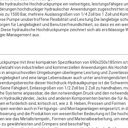
 hydraulische Hochdruckpumpe ein vielseitiges, leistungsfähiges un
rderungen hochdruckiger hydraulischer Anwendungen zugeschnitten is
s zu 1500 Bar, mehrere Auslassgrößen von 1/4 Zoll bis 1 Zoll und Kom
iese Pumpe unübertroffene Flexibilität und Leistung.Die langlebige sc
rgen für Langlebigkeit und Benutzerfreundlichkeit, so dass es ein wer
.Diese hydraulische Hochdruckpumpe zeichnet sich als erstklassige Wa
ergie-Management aus..
uckpumpe mit ihrer kompakten Spezifikation von 690x250x185mm ist e
 Vielzahl von industriellen und kommerziellen Anwendungen.Als Hochd
es in anspruchsvollen Umgebungen überlegene Leistung und Zuverlässig
nglebigkeit und eine lange Lebensdauer auch unter anstrengendsten 
nwendungsbereiche dieser Hochdruck-Hydraulikpumpe ist die Schwer
eine Fähigkeit, Einlassgrößen von 1/2 Zoll bis 2 Zoll zu handhaben, m
che Systeme anpassbar, die den notwendigen Druck und den notwendi
on Hydraulikzylinder, Jacks und anderen Komponenten bieten.die für A
n erforderlich sind, kritisch ist, wie z. B. Heben, Pressen und Formen.
pen werden auch in Fertigungs- und Montageanlagen eingesetzt, in d
tisierung und die Produktion von wesentlicher Bedeutung ist.Die ho
n wie das Metallstempeln., Formen und Materialbearbeitung, um eine
b zu gewährleisten.und Crimpers sind beschäftigt.