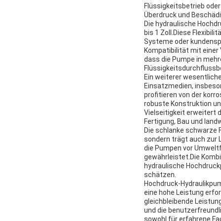
Flüssigkeitsbetrieb ode
Überdruck und Beschädi
Die hydraulische Hochdru
bis 1 Zoll.Diese Flexibi
Systeme oder kundenspez
Kompatibilität mit einer
dass die Pumpe in mehr
Flüssigkeitsdurchflussbe
Ein weiterer wesentlich
Einsatzmedien, insbeso
profitieren von der kor
robuste Konstruktion un
Vielseitigkeit erweitert
Fertigung, Bau und land
Die schlanke schwarze F
sondern trägt auch zur 
die Pumpen vor Umweltf
gewährleistet.Die Kombi
hydraulische Hochdruckp
schätzen.
Hochdruck-Hydraulikpump
eine hohe Leistung erfo
gleichbleibende Leistun
und die benutzerfreundl
sowohl für erfahrene Fac