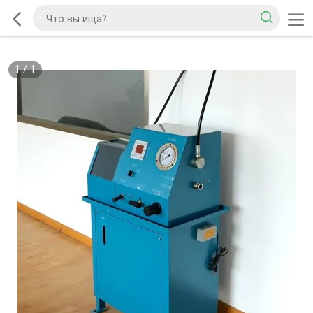
1
/
1