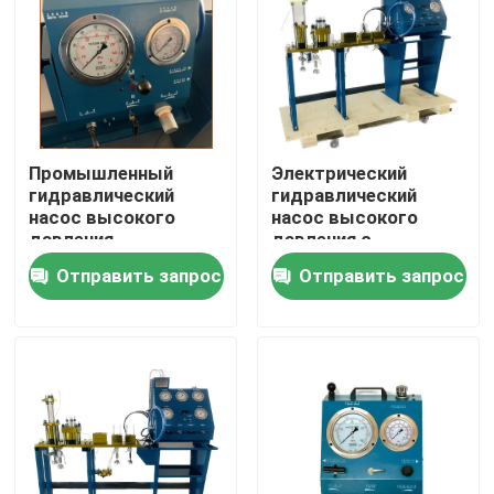
Промышленный
Электрический
гидравлический
гидравлический
насос высокого
насос высокого
давления,
давления с
использующий
диапазоном датчика
Отправить запрос
Отправить запрос
фланцевое или
давления 0-3000
базовое крепление
Бар,
для промышленной
оптимизированный
Домой
эксплуатации
для систем
гидравлических
насосов
Продукты
Видеозаписи