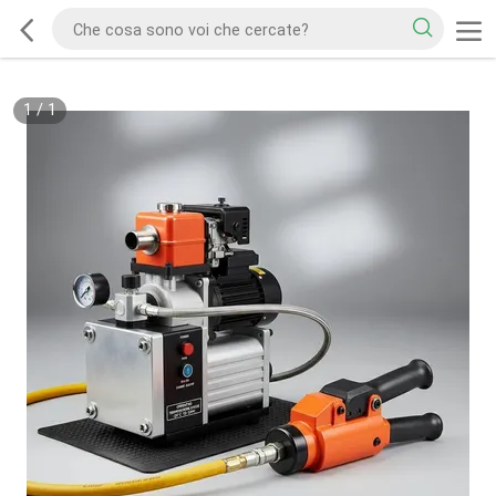
1
/
1