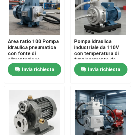
Area ratio 100 Pompa
Pompa idraulica
idraulica pneumatica
industriale da 110V
con fonte di
con temperatura di
alimentazione
funzionamento da
elettrica manuale
meno 20°C a 80°C
Invia richiesta
Invia richiesta
azionata dall'aria e
rapporto di
compressione 1282
progettata per il
Casa.
funzionamento
Prodotti
Video