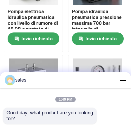
Pompa elettrica
Pompa idraulica
Su di noi
idraulica pneumatica
pneumatica pressione
con livello di rumore di
massima 700 bar
65 DB e portata di
intervallo di
flusso di 5 Lmin
temperatura operativa
Visita alla fabbrica
Invia richiesta
Invia richiesta
Adatta alle
da meno 20 gradi
applicazioni
Celsius a 80 gradi
pneumatiche
Celsius
Controllo della qualità
Notizie
sales
Chiedi un preventivo
1:49 PM
Pompa ad alta pressione idraulica
Good day, what product are you looking 
Dispositivo di prova
Intervallo di
for?
valvola carburante
temperatura di
Pompa manuale
funzionamento da
Pompa pneumatica idraulica