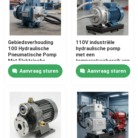
Gebiedsverhouding
110V industriële
100 Hydraulische
hydraulische pomp
Pneumatische Pomp
met een
Met Elektrische
temperatuurbereik van
Handmatige
min 20°C tot 80°C
Aanvraag sturen
Aanvraag sturen
Aangedreven
Duurzame constructie
Luchtbron en
op lange termijn
Compressieverhouding
1282 Ontworpen voor
Thuis
Bedrijf
Producten
Video's