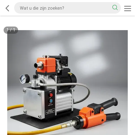
1
/
1