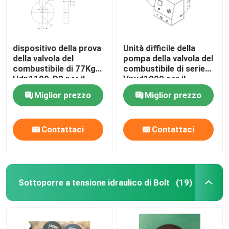
dispositivo della prova
Unità difficile della
della valvola del
pompa della valvola del
combustibile di 77Kg
combustibile di serie
Hdp1100-D2 per il
Vpud1000 per il
tester del motore
motore diesel del MCC
Miglior prezzo
Miglior prezzo
diesel del MCC Meb
Meb Mec Mk
Mec Mk
Contattaci
Contattaci
Sottoporre a tensione idraulico di Bolt
(19)