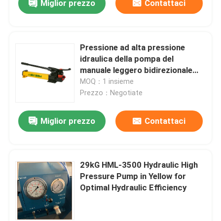
Miglior prezzo
Contattaci
Pressione ad alta pressione
idraulica della pompa del
manuale leggero bidirezionale
fino a 700Bar
MOQ：1 insieme
Prezzo：Negotiate
Miglior prezzo
Contattaci
29kG HML-3500 Hydraulic High
Pressure Pump in Yellow for
Optimal Hydraulic Efficiency