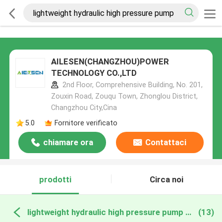
AILESEN(CHANGZHOU)POWER
TECHNOLOGY CO.,LTD
2nd Floor, Comprehensive Building, No. 201,
Zouxin Road, Zouqu Town, Zhonglou District,
Changzhou City,Cina
5.0
Fornitore verificato
chiamare ora
Contattaci
prodotti
Circa noi
lightweight hydraulic high pressure pump produzione online
(13)