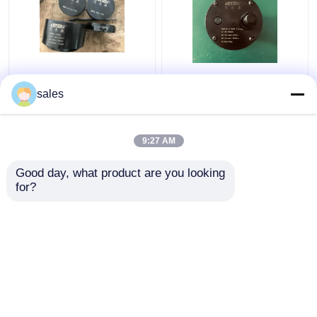
Sollevamento massimo
Barella M36x4 di Jack
di tensionamento
Piston Rod Thread
sales
idraulico del cilindro
Hydraulic Bolt per la
D600 di Turbo 680KN
biella di S80mec
Bolt
9:27 AM
Miglior prezzo
Miglior prezzo
Good day, what product are you looking 
for?
Contattaci
Contattaci
Osservi più
Casa
Circa noi
Contattaci
Desktop Site
Mappa del sito
Privacy Policy