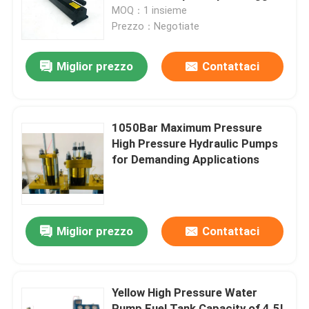
della lega di alluminio
MOQ：1 insieme
Prezzo：Negotiate
Su di noi
Miglior prezzo
Contattaci
Visita alla fabbrica
Controllo della qualità
1050Bar Maximum Pressure
High Pressure Hydraulic Pumps
for Demanding Applications
Notizie
Chiedi un preventivo
Miglior prezzo
Contattaci
Pompa ad alta pressione idraulica
Yellow High Pressure Water
Pompa pneumatica idraulica
Pump Fuel Tank Capacity of 4.5L