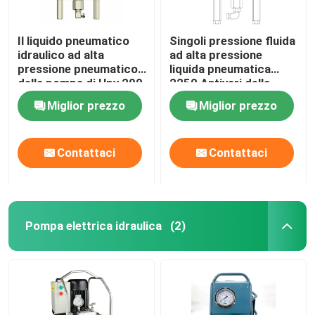
Il liquido pneumatico
Singoli pressione fluida
idraulico ad alta
ad alta pressione
pressione pneumatico
liquida pneumatica
della pompa di Hpv 200
2250 Antivari della
pompa 1974 Antivari
pompa di Hpv 150
Miglior prezzo
Miglior prezzo
Contattaci
Contattaci
Pompa elettrica idraulica
(2)