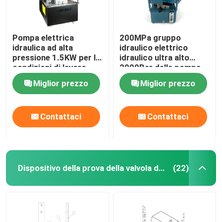
Pompa elettrica
200MPa gruppo
idraulica ad alta
idraulico elettrico
pressione 1.5KW per le
idraulico ultra alto
condizioni di lavoro
2000Bar della pompa
idrauliche
DC220V
Miglior prezzo
Miglior prezzo
Contattaci
Contattaci
Dispositivo della prova della valvola del combustibile
(22)