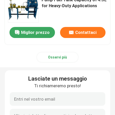
for Heavy-Duty Applications
Pompa elettrica idraulica
Dispositivo della prova della valvola del combustibile
Miglior prezzo
Contattaci
Sottoporre a tensione idraulico di Bolt
Osservi più
Cilindro idraulico Jack
Lasciate un messaggio
chiavi dinamometriche idrauliche
Ti richiameremo presto!
Chiave dinamometrica pneumatica
Chiavi dinamometriche elettriche