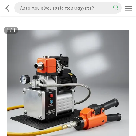
1
/
1