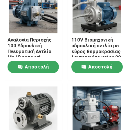
Αναλογία Περιοχής
110V Βιομηχανική
100 Υδραυλική
υδραυλική αντλία με
Πνευματική Αντλία
εύρος θερμοκρασίας
Με Ηλεκτρική
λειτουργίας μείον 20
Χειροκίνητη Πηγή
°C έως 80 °C
Αποστολή
Αποστολή
Τροφοδοσίας Αέρα
Ανθεκτική
Και Λόγο Συμπίεσης
κατασκευή για
ερώτησης
ερώτησης
1282 Σχεδιασμένη για
μακροχρόνια χρήση
Λειτουργία
Σπίτι
Προϊόντα
Βίντεο