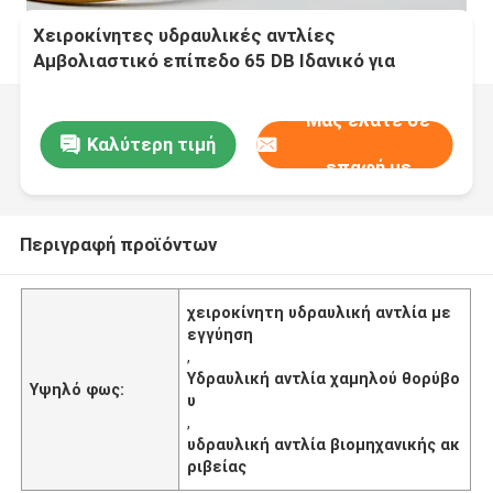
Χειροκίνητες υδραυλικές αντλίες
Αμβολιαστικό επίπεδο 65 DB Ιδανικό για
ακριβή έλεγχο και μακροχρόνια λειτουργία σε
διάφορες βιομηχανίες
Μας ελάτε σε
Καλύτερη τιμή
επαφή με
Περιγραφή προϊόντων
χειροκίνητη υδραυλική αντλία με
εγγύηση
,
Υδραυλική αντλία χαμηλού θορύβο
Υψηλό φως:
υ
,
υδραυλική αντλία βιομηχανικής ακ
ριβείας