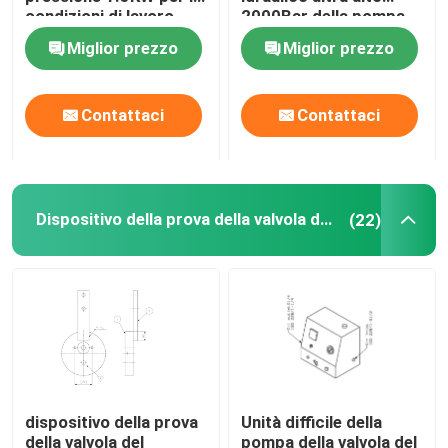
condizioni di lavoro
2000Bar della pompa
idrauliche
DC220V
Miglior prezzo
Miglior prezzo
Pompa elettrica idraulica
Contattaci
Contattaci
Dispositivo della prova della valvola del combustibile
Sottoporre a tensione idraulico di Bolt
Dispositivo della prova della valvola del combustibile
(22)
Cilindro idraulico Jack
chiavi dinamometriche idrauliche
Chiave dinamometrica pneumatica
dispositivo della prova
Unità difficile della
Chiavi dinamometriche elettriche
della valvola del
pompa della valvola del