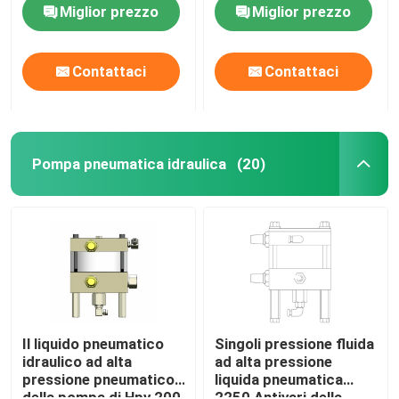
Miglior prezzo
Miglior prezzo
Contattaci
Contattaci
Pompa pneumatica idraulica
(20)
Casa.
Prodotti
Il liquido pneumatico
Singoli pressione fluida
idraulico ad alta
ad alta pressione
pressione pneumatico
liquida pneumatica
Video
della pompa di Hpv 200
2250 Antivari della