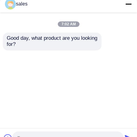
di tensionamento
Piston Rod Thread
sales
idraulico del cilindro
Hydraulic Bolt per la
D600 di Turbo 680KN
biella di S80mec
Bolt
7:02 AM
Miglior prezzo
Miglior prezzo
Good day, what product are you looking 
for?
Contattaci
Contattaci
Osservi più
Casa
Circa noi
Contattaci
Desktop Site
Mappa del sito
Privacy Policy
Qualità
Pompa ad alta pressione idraulica
Fabbrica cinese.Copyright © 2026