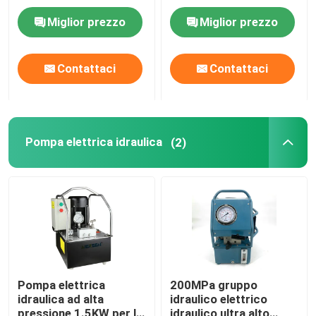
pompa 1974 Antivari
pompa di Hpv 150
Miglior prezzo
Miglior prezzo
Su di noi
Contattaci
Contattaci
Visita alla fabbrica
Controllo della qualità
Pompa elettrica idraulica
(2)
Notizie
Chiedi un preventivo
Pompa ad alta pressione idraulica
Pompa elettrica
200MPa gruppo
idraulica ad alta
idraulico elettrico
Pompa pneumatica idraulica
pressione 1.5KW per le
idraulico ultra alto