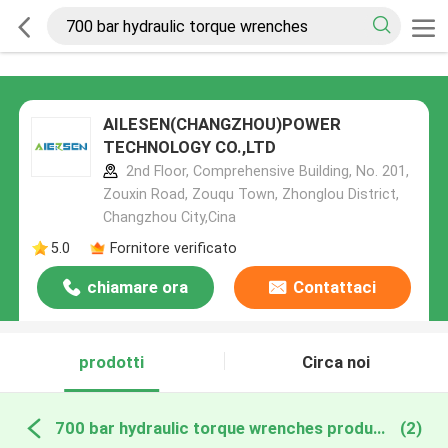
AILESEN(CHANGZHOU)POWER
TECHNOLOGY CO.,LTD
2nd Floor, Comprehensive Building, No. 201,
Zouxin Road, Zouqu Town, Zhonglou District,
Changzhou City,Cina
5.0
Fornitore verificato
chiamare ora
Contattaci
prodotti
Circa noi
700 bar hydraulic torque wrenches produzione online
(2)