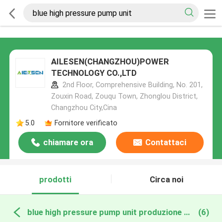
AILESEN(CHANGZHOU)POWER
TECHNOLOGY CO.,LTD
2nd Floor, Comprehensive Building, No. 201,
Zouxin Road, Zouqu Town, Zhonglou District,
Changzhou City,Cina
5.0
Fornitore verificato
chiamare ora
Contattaci
prodotti
Circa noi
blue high pressure pump unit produzione online
(6)