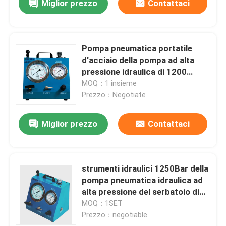
Miglior prezzo
Contattaci
Pompa pneumatica portatile
d'acciaio della pompa ad alta
pressione idraulica di 1200
Antivari
MOQ：1 insieme
Prezzo：Negotiate
Miglior prezzo
Contattaci
strumenti idraulici 1250Bar della
pompa pneumatica idraulica ad
alta pressione del serbatoio di
combustibile 3.5L
MOQ：1SET
Prezzo：negotiable