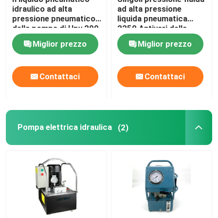
idraulico ad alta
ad alta pressione
pressione pneumatico
liquida pneumatica
Strumenti del separatore della flangia
della pompa di Hpv 200
2250 Antivari della
pompa 1974 Antivari
pompa di Hpv 150
Miglior prezzo
Miglior prezzo
Elementi idraulici
Contattaci
Contattaci
Strumento del rivelatore di gas
2 componenti del motore diesel del colpo
Pompa elettrica idraulica
(2)
4 componenti del motore diesel del colpo