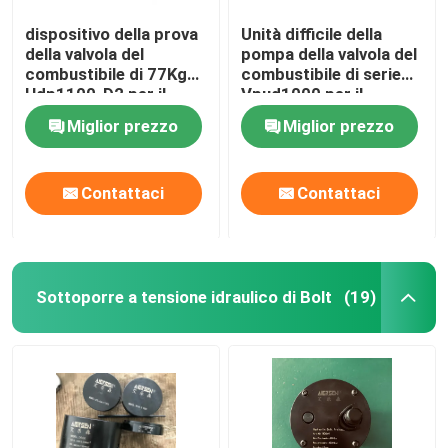
dispositivo della prova
Unità difficile della
della valvola del
pompa della valvola del
combustibile di 77Kg
combustibile di serie
Hdp1100-D2 per il
Vpud1000 per il
tester del motore
motore diesel del MCC
Miglior prezzo
Miglior prezzo
diesel del MCC Meb
Meb Mec Mk
Mec Mk
Contattaci
Contattaci
Sottoporre a tensione idraulico di Bolt
(19)