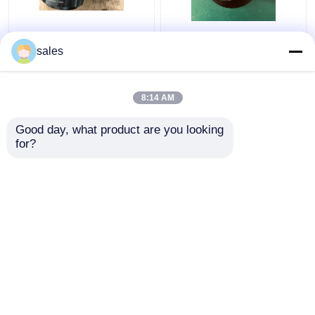
Sollevamento massimo
Barella M36x4 di Jack
di tensionamento
Piston Rod Thread
sales
idraulico del cilindro
Hydraulic Bolt per la
D600 di Turbo 680KN
biella di S80mec
Bolt
8:14 AM
Miglior prezzo
Miglior prezzo
Good day, what product are you looking 
for?
Contattaci
Contattaci
Osservi più
Casa
Circa noi
Contattaci
Desktop Site
Mappa del sito
Privacy Policy