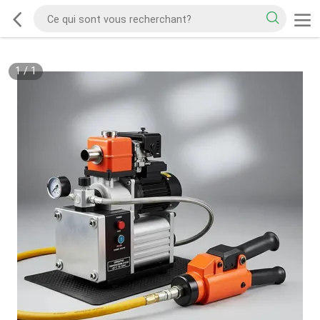
1
/
1