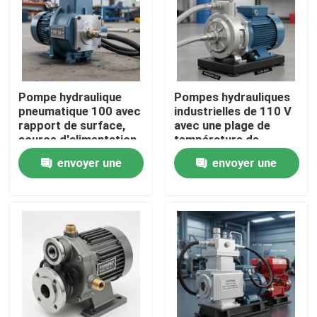
Pompe hydraulique
Pompes hydrauliques
pneumatique 100 avec
industrielles de 110 V
rapport de surface,
avec une plage de
source d'alimentation
température de
électrique manuelle à
fonctionnement de
envoyer une
envoyer une
air comprimé et
moins 20 °C à 80 °C
rapport de
Construction durable
demande
demande
compression 1282
à long terme
conçue pour le
À la maison
fonctionnement
Produits
Vidéos