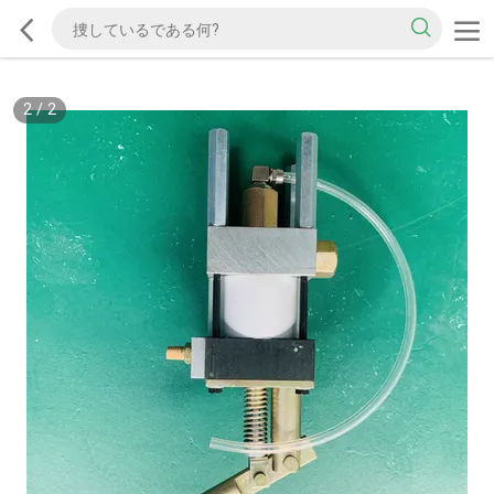
2
/
2