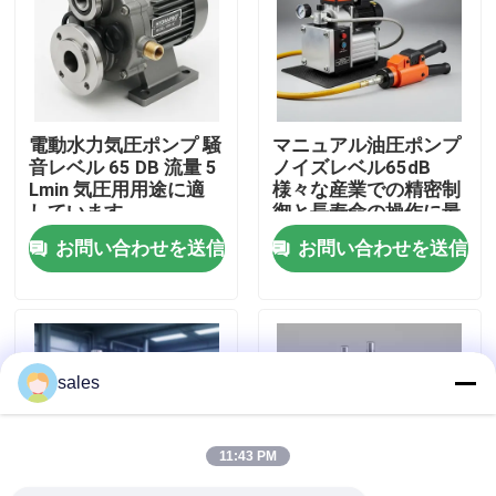
わたしたち に つい て
工場 ツアー
電動水力気圧ポンプ 騒
マニュアル油圧ポンプ
音レベル 65 DB 流量 5
ノイズレベル65dB
Lmin 気圧用用途に適
様々な産業での精密制
品質管理
しています
御と長寿命の操作に最
適
お問い合わせを送信
お問い合わせを送信
ニュース
引金 を 求め て ください
sales
油圧高圧ポンプ
11:43 PM
油圧空気ポンプ