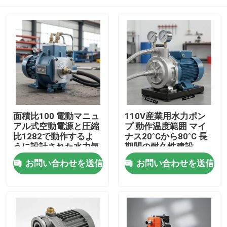
面積比100 電動マニュ
110V産業用水力ポン
アル式空動電源と圧縮
プ 動作温度範囲 マイ
比1282で動作するよ
ナス20°Cから80°C 長
うに設計された水力気
期間の耐久性建設
圧ポンプ
家へ
お問い合わせを送信
お問い合わせを送信
製品
ビデオ