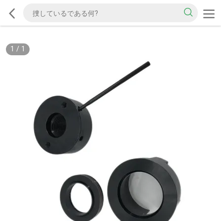
1
/
1