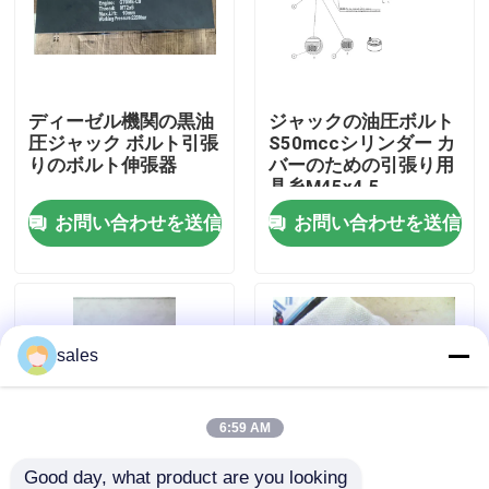
わたしたち に つい て
ディーゼル機関の黒油
ジャックの油圧ボルト
工場 ツアー
圧ジャック ボルト引張
S50mccシリンダー カ
りのボルト伸張器
バーのための引張り用
具糸M45x4.5
品質管理
お問い合わせを送信
お問い合わせを送信
ニュース
引金 を 求め て ください
sales
油圧高圧ポンプ
6:59 AM
油圧空気ポンプ
Good day, what product are you looking 