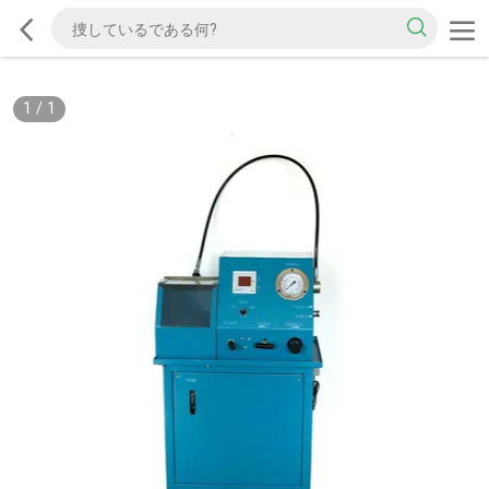
1
/
1