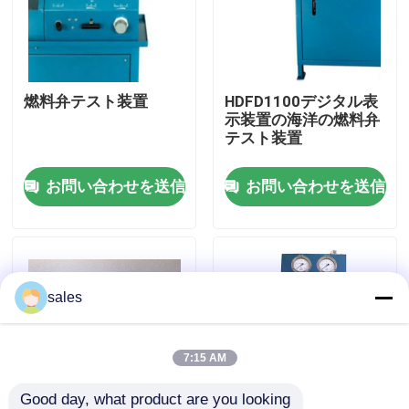
わたしたち に つい て
燃料弁テスト装置
HDFD1100デジタル表
工場 ツアー
示装置の海洋の燃料弁
テスト装置
品質管理
お問い合わせを送信
お問い合わせを送信
ニュース
引金 を 求め て ください
sales
油圧高圧ポンプ
7:15 AM
油圧空気ポンプ
Good day, what product are you looking 