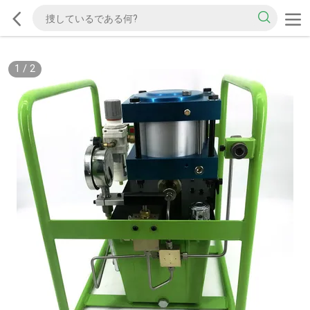
1
/
2