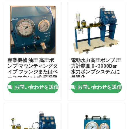
産業機械 油圧 高圧ポ
電動水力高圧ポンプ 圧
ンプ マウンティングタ
力計範囲 0~3000Bar
イプ フランジまたはベ
水力ポンプシステムに
ースマウント式 産業運
最適化
転用
お問い合わせを送信
お問い合わせを送信
家へ
製品
ビデオ