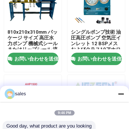
わたしたち に つい て
810x210x310mm パッ
シングルポンプ技術 油
工場 ツアー
ケージ サイズ 高圧水
圧高圧ポンプ 空気圧イ
力ポンプ 機械式シール
ンレット 12 BSPメス
またはリップシール 流
およびクラス10アナロ
品質管理
体発電システムのため
グゲージ読み取り値 工
お問い合わせを送信
お問い合わせを送信
に設計
業用
ニュース
引金 を 求め て ください
sales
油圧高圧ポンプ
9:46 PM
油圧空気ポンプ
Good day, what product are you looking 