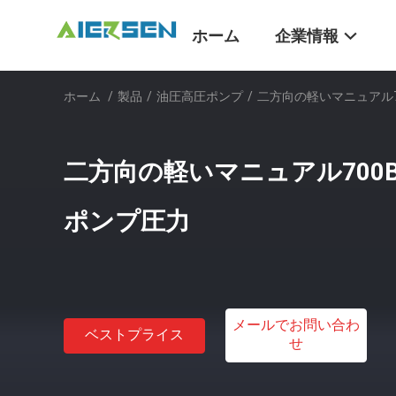
ホーム
企業情報
ホーム
/
製品
/
油圧高圧ポンプ
/
二方向の軽いマニュアル7
二方向の軽いマニュアル700
ポンプ圧力
メールでお問い合わ
ベストプライス
せ