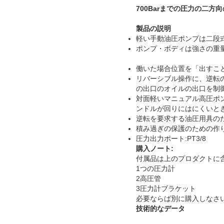
700Barまでの圧力の二
製品の説明
軽い手動油圧ポンプは二段
ポンプ・ボディは強さの重
働いた場合位置を「出すこ
リバーシブル操作に、逆転
の出口のオイルの出口を制
対面軽いマニュアル高圧ポ
ンドルが回りにはにくいと
逆転を要求する油圧用具の
積み過ぎの保護のための作
圧力出力ポート:PT3/8
購入ノート:
付属品は上のプロダクトに
1つの圧力計
2高圧管
3圧力計ブラケット
必要ならば別に購入しなさ
技術的なデータ