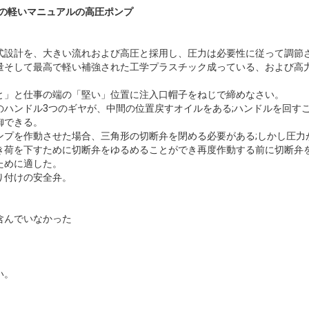
方向の軽いマニュアルの高圧ポンプ
式設計を、大きい流れおよび高圧と採用し、圧力は必要性に従って調節
量そして最高で軽い補強された工学プラスチック成っている、および高
と」と仕事の端の「堅い」位置に注入口帽子をねじで締めなさい
。
のハンドル3つのギヤが、中間の位置戻すオイルをある;ハンドルを回す
御できる
。
ンプを作動させた場合、三角形の切断弁を閉める必要がある;しかし圧力
き荷を下すために切断弁をゆるめることができ再度作動する前に切断弁
ために適した
。
り付けの安全弁。
含んでいなかった
い。