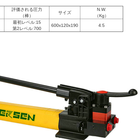
評価される圧力
N.W.
サイズ
（棒）
（Kg）
最初レベル:15
600x120x190
4.5
第2レベル:700