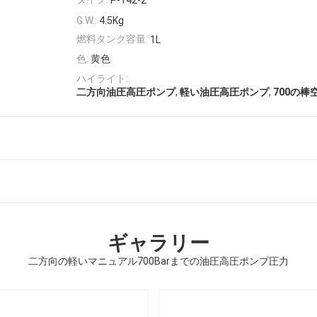
P-142-2
G.W.:
4.5Kg
燃料タンク容量:
1L
色:
黄色
ハイライト:
,
,
二方向油圧高圧ポンプ
軽い油圧高圧ポンプ
700の棒
ギャラリー
二方向の軽いマニュアル700Barまでの油圧高圧ポンプ圧力