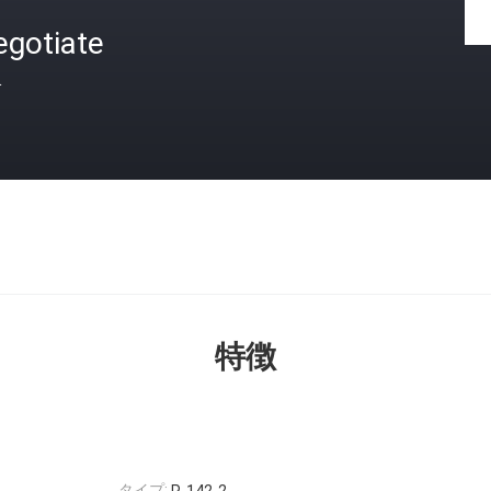
egotiate
格
特徴
タイプ: