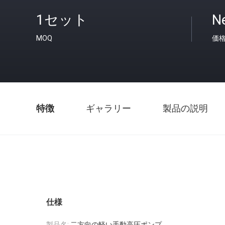
1セット
N
MOQ
価
特徴
ギャラリー
製品の説明
仕様
製品名:
二方向の軽い手動高圧ポンプ