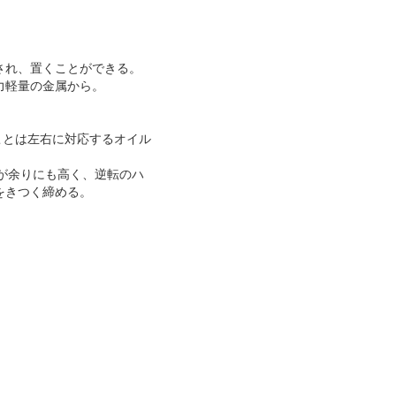
され、置くことができる。
力軽量の金属から
。
ことは左右に対応するオイル
が余りにも高く、逆転のハ
をきつく締める
。